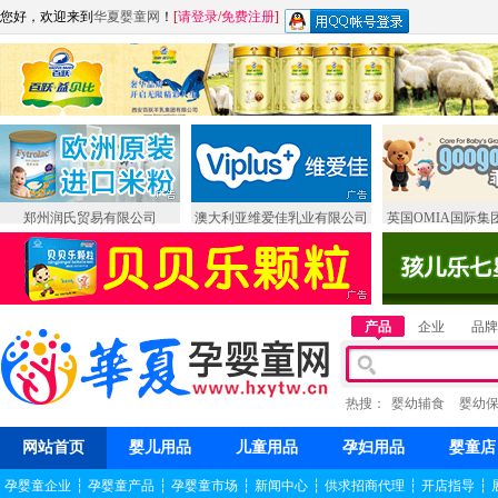
您好，欢迎来到
华夏婴童网
！
[
请登录
/
免费注册
]
郑州润氏贸易有限公司
澳大利亚维爱佳乳业有限公司
英国OMIA国际集
产品
企业
品牌
热搜：
婴幼辅食
婴幼
网站首页
婴儿用品
儿童用品
孕妇用品
婴童店
孕婴童企业
┆
孕婴童产品
┆
孕婴童市场
┆
新闻中心
┆
供求招商代理
┆
开店指导
┆