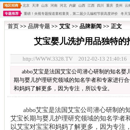
地区招商
北京
天津
山东
河南
河北
内蒙
山西
江西
四川
重庆
贵州
云
专题推荐
重磅！央视专题报道童程童美，第二届少儿编程节获高度评价
冬天
不能再单纯地销售产品,而要向增强服务转型,毕竟母婴产品比较特殊。”
妇幼广场 
首页
>>
品牌专题
>> 艾宝 >> 品牌新闻 >> 正文
艾宝婴儿洗护用品独特的
http://WWW.3328.TV 2012-02-13 21:4
abbo艾宝是法国艾宝公司潜心研制的知名婴
期与婴儿护理研究领域的知名学者和专家进行合
和妈妈了解更多，因为专注，所以专业。
abbo艾宝是法国艾宝公司潜心研制的
艾宝长期与婴儿护理研究领域的知名学者
以艾宝对宝宝和妈妈了解更多，因为专注