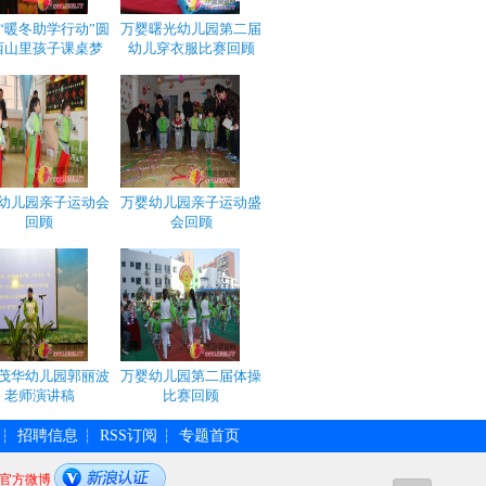
“暖冬助学行动”圆
万婴曙光幼儿园第二届
西山里孩子课桌梦
幼儿穿衣服比赛回顾
幼儿园亲子运动会
万婴幼儿园亲子运动盛
回顾
会回顾
茂华幼儿园郭丽波
万婴幼儿园第二届体操
老师演讲稿
比赛回顾
招聘信息
RSS订阅
专题首页
┆
┆
┆
官方微博