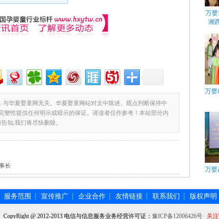
万婴
湘
万婴
，与华夏婴童网无关。华夏婴童网站对文中陈述、观点判断保持中
完整性提供任何明示或暗示的保证。请读者仅作参考！本站部分内
请告知,我们将尽快删除。
事长
万婴
服务范围
宣传推广
企业合作
友情链接
联系我们
版权声明
┆
┆
┆
┆
┆
┆
】CopyRight @ 2012-2013 电信与信息服务业务经营许可证：
豫ICP备12006426号
关注