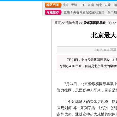
地区招商
北京
天津
山东
河南
河北
内蒙
山
专题推荐
重磅！央视专题报道童程童美，第二届
不能再单纯地销售产品,而要向增强服务转型,毕竟母
首页
>>
品牌专题
>> 爱乐祺国际早教中心 >> 
北京最大
http://pinpai.
7月24日，北京爱乐祺国际早教中
总面积4000平米，目前是北京最大的早
7月24日，北京
爱乐祺国际早教
资力雄厚，总面积4000平米，目前
半个足球场大的实体店规模，良
教规划师”等一系列举措，让该中心
点和优势。通过这种超大规模的实体