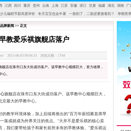
西
江西
四川
重庆
贵州
云南
上海
江苏
安徽
浙江
甘肃
福建
湖北
湖南
广
少儿编程节获高度评价
冬天宝宝也会中暑
一胎剖了，二胎还要接着剖？
孕期营养
婴产品比较特殊。”
妇幼广场 免租了！
品牌新闻 >> 正文
早教爱乐祺旗舰店落户
3328.tv/ 2013-06-03 09:04:33 浏览次数：1744
心旗舰店在珠市口东大街成功落户。该早教中心规模巨大，资力雄厚，
教中心。
中心
旗舰店在珠市口东大街成功落户。该早教中心规模巨大，
是北京最大的早教中心。
好的教学环境体验，加上后续将推出的“百万年薪招募首席早
刚一落成就成为外界关注的焦点。“大并不是爱乐祺的核心卖
店，我们要带给孩子和家长前所未有的早教体验。”爱乐祺运