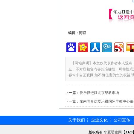
编辑：阿狸
【网站声明】本文仅代表作者本人观点
立，不对所包含内容的准确性、可靠性或
容均来自互联网,如不慎侵害的您的权益,
上一篇：
爱乐祺进驻北京早教市场
下一篇：
东南网专访爱乐祺国际早教中心董
关于我们
企业文化
公司宣传
┆
┆
版权所有
华夏婴童网
【
3328