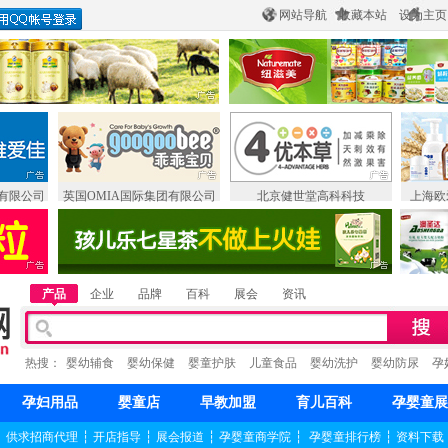
网站导航
收藏本站
设为主页
有限公司
英国OMIA国际集团有限公司
北京健世堂高科科技
上海欧
产品
企业
品牌
百科
展会
资讯
热搜：
婴幼辅食
婴幼保健
婴童护肤
儿童食品
婴幼洗护
婴幼防尿
孕
孕妇用品
婴童店
早教加盟
育儿百科
孕婴童展
┆
供求招商代理
┆
开店指导
┆
展会报道
┆
孕婴童商学院
┆
孕婴童排行榜
┆
资料下载