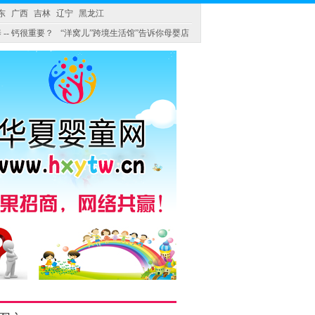
东
广西
吉林
辽宁
黑龙江
 -- 钙很重要？
“洋窝儿”跨境生活馆”告诉你母婴店