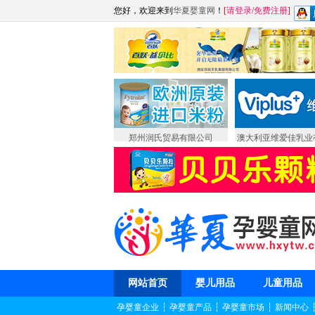
您好，欢迎来到
华夏婴童网
！
[
请登录
/
免费注册
]
郑州润氏贸易有限公司
澳大利亚维爱佳乳业
网站首页
婴儿用品
儿童用品
孕婴童企业
┆
孕婴童产品
┆
孕婴童市场
┆
新闻中心