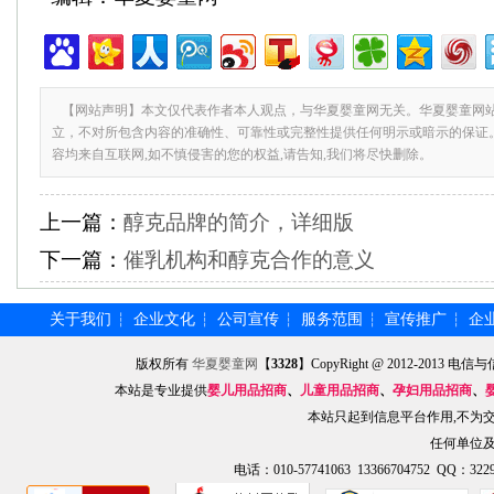
【网站声明】本文仅代表作者本人观点，与华夏婴童网无关。华夏婴童网
立，不对所包含内容的准确性、可靠性或完整性提供任何明示或暗示的保证
容均来自互联网,如不慎侵害的您的权益,请告知,我们将尽快删除。
上一篇：
醇克品牌的简介，详细版
下一篇：
催乳机构和醇克合作的意义
关于我们
企业文化
公司宣传
服务范围
宣传推广
企
┆
┆
┆
┆
┆
版权所有
华夏婴童网
【
3328
】CopyRight @ 2012-201
本站是专业提供
婴儿用品招商
、
儿童用品招商
、
孕妇用品招商
、
本站只起到信息平台作用,不为
任何单位
电话：010-57741063 13366704752 QQ：3229