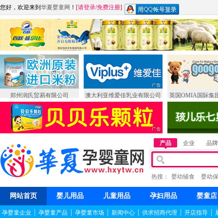
您好，欢迎来到
华夏婴童网
！
[
请登录
/
免费注册
]
郑州润氏贸易有限公司
澳大利亚维爱佳乳业有限公司
英国OMIA国际集
产品
企业
品牌
热搜：
婴幼辅食
婴幼
网站首页
婴儿用品
儿童用品
孕妇用品
婴童店
孕婴童企业
┆
孕婴童产品
┆
孕婴童市场
┆
新闻中心
┆
供求招商代理
┆
开店指导
┆