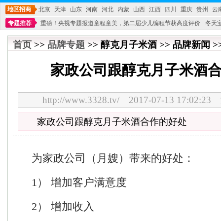
地区招商
北京
天津
山东
河南
河北
内蒙
山西
江西
四川
重庆
贵州
云
专题推荐
重磅！央视专题报道童程童美，第二届少儿编程节获高度评价
冬天
不能再单纯地销售产品,而要向增强服务转型,毕竟母婴产品比较特殊。”
妇幼广场 
首页
>>
品牌专题
>> 醇克月子米酒 >> 品牌新闻 >
家政公司跟醇克月子米酒
http://www.3328.tv/ 2017-07-13 17:0
家政公司跟醇克月子米酒合作的好处
为家政公司（月嫂）带来的好处：
1） 增加客户满意度
2） 增加收入