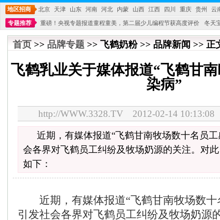
地区招商
北京
天津
山东
河南
河北
内蒙
山西
江西
四川
重庆
贵州
云
专题推荐
重磅！央视专题报道童程童美，第二届少儿编程节获高度评价
冬天
不能再单纯地销售产品,而要向增强服务转型,毕竟母婴产品比较特殊。”
妇幼广场 
首页
>>
品牌专题
>> 飞鹤奶粉 >> 品牌新闻 >> 正
飞鹤乳业关于媒体报道“飞鹤甘南
染病”
http://WWW.3328.TV 2012-02-14 10:1
近期，有媒体报道“飞鹤甘南牧场数十名员工
会各界对飞鹤员工纠纷及牧场奶源的关注。对此
如下：
近期，有媒体报道“飞鹤甘南牧场数十名
引发社会各界对飞鹤员工纠纷及牧场奶源