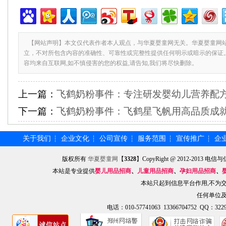
【网站声明】本文仅代表作者本人观点，与华夏婴童网无关。华夏婴童网
立，不对所包含内容的准确性、可靠性或完整性提供任何明示或暗示的保证
容均来自互联网,如不慎侵害的您的权益,请告知,我们将尽快删除。
上一篇：
飞鹤奶粉事件：专注研发婴幼儿营养配
下一篇：
飞鹤奶粉事件：飞鹤星飞帆用高品质成
关于我们
企业文化
公司宣传
服务范围
宣传推广
企
┆
┆
┆
┆
┆
版权所有
华夏婴童网
【
3328
】CopyRight @ 2012-201
本站是专业提供
婴儿用品招商
、
儿童用品招商
、
孕妇用品招商
、
本站只起到信息平台作用,不为
任何单位
电话：010-57741063 13366704752 QQ：3229