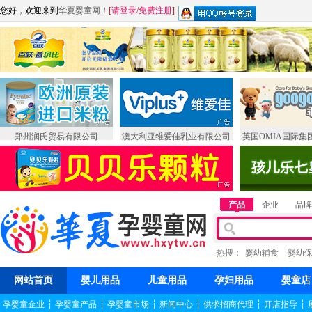
您好，欢迎来到
华夏婴童网
！
[
请登录
/
免费注册
]
郑州润氏贸易有限公司
澳大利亚维爱佳乳业有限公司
英国OMIA国际集
产品
企业
品牌
热搜：
婴幼辅食
婴幼
网站首页
婴儿用品
儿童用品
孕妇用品
婴童店
孕婴童企业
┆
孕婴童产品
┆
孕婴童市场
┆
新闻中心
┆
供求招商代理
┆
开店指导
┆