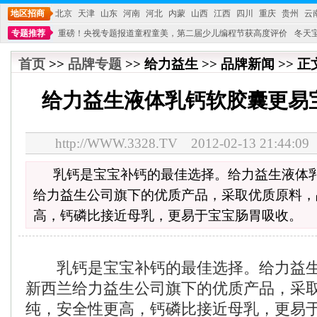
地区招商
北京
天津
山东
河南
河北
内蒙
山西
江西
四川
重庆
贵州
云
专题推荐
重磅！央视专题报道童程童美，第二届少儿编程节获高度评价
冬天
不能再单纯地销售产品,而要向增强服务转型,毕竟母婴产品比较特殊。”
妇幼广场 
首页
>>
品牌专题
>> 给力益生 >> 品牌新闻 >> 正
给力益生液体乳钙软胶囊更易
http://WWW.3328.TV 2012-02-13 21:4
乳钙是宝宝补钙的最佳选择。给力益生液体
给力益生公司旗下的优质产品，采取优质原料，
高，钙磷比接近母乳，更易于宝宝肠胃吸收。
乳钙是宝宝补钙的最佳选择。给力益生
新西兰给力益生公司旗下的优质产品，采
纯，安全性更高，钙磷比接近母乳，更易