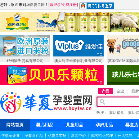
您好，欢迎来到
华夏婴童网
！
[
请登录
/
免费注册
]
郑州润氏贸易有限公司
澳大利亚维爱佳乳业有限公司
英国OMIA国际集
产品
企业
品牌
热搜：
婴幼辅食
婴幼
网站首页
婴儿用品
儿童用品
孕妇用品
婴童店
孕婴童企业
┆
孕婴童产品
┆
孕婴童市场
┆
新闻中心
┆
供求招商代理
┆
开店指导
┆