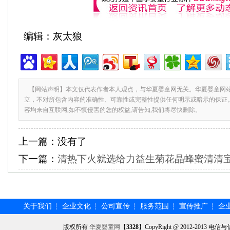
编辑：灰太狼
【网站声明】本文仅代表作者本人观点，与华夏婴童网无关。华夏婴童网
立，不对所包含内容的准确性、可靠性或完整性提供任何明示或暗示的保证
容均来自互联网,如不慎侵害的您的权益,请告知,我们将尽快删除。
上一篇：
没有了
下一篇：
清热下火就选给力益生菊花晶蜂蜜清清
关于我们
企业文化
公司宣传
服务范围
宣传推广
企
┆
┆
┆
┆
┆
版权所有
华夏婴童网
【
3328
】CopyRight @ 2012-201