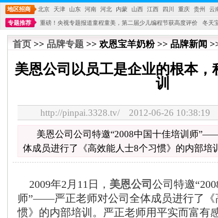
地区招商
北京
天津
山东
河南
河北
内蒙
山西
江西
四川
重庆
贵州
云
专题推荐
重磅！央视专题报道童程童美，第二届少儿编程节获高度评价
冬天
不能再单纯地销售产品,而要向增强服务转型,毕竟母婴产品比较特殊。”
妇幼广场 
首页
>>
品牌专题
>> 欢恩宝羊奶粉 >> 品牌新闻 >
美恩公司以员工是企业的根本，
训
http://pinpai.3328.tv/ 2012-06-26 10:
美恩公司公司特邀“2008中国十佳培训师”
体成员进行了《高效能人士8个习惯》的内部培
2009年2月11日，
美恩公司
公司特邀“20
师”——严正老师对公司全体成员进行了《
惯》的内部培训。严正老师用平实而富有