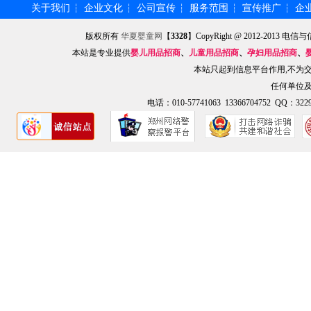
关于我们
企业文化
公司宣传
服务范围
宣传推广
企
┆
┆
┆
┆
┆
版权所有
华夏婴童网
【
3328
】CopyRight @ 2012-201
本站是专业提供
婴儿用品招商
、
儿童用品招商
、
孕妇用品招商
、
本站只起到信息平台作用,不为
任何单位
电话：010-57741063 13366704752 QQ：3229