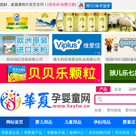
您好，欢迎来到
华夏婴童网
！
[
请登录
/
免费注册
]
郑州润氏贸易有限公司
澳大利亚维爱佳乳业有限公司
英国OMIA国际集
产品
企业
品牌
热搜：
婴幼辅食
婴幼
网站首页
婴儿用品
儿童用品
孕妇用品
婴童店
孕婴童企业
┆
孕婴童产品
┆
孕婴童市场
┆
新闻中心
┆
供求招商代理
┆
开店指导
┆