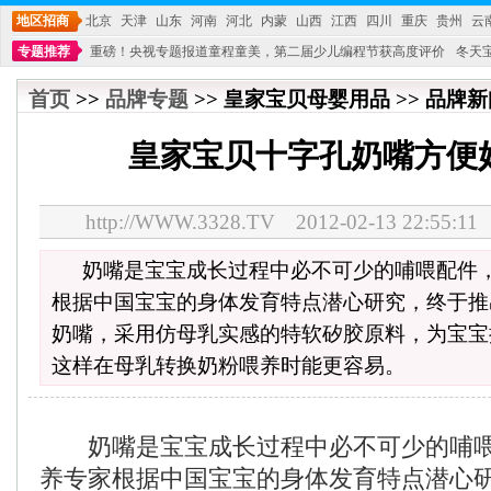
地区招商
北京
天津
山东
河南
河北
内蒙
山西
江西
四川
重庆
贵州
云
专题推荐
重磅！央视专题报道童程童美，第二届少儿编程节获高度评价
冬天
不能再单纯地销售产品,而要向增强服务转型,毕竟母婴产品比较特殊。”
妇幼广场 
首页
>>
品牌专题
>> 皇家宝贝母婴用品 >> 品牌新闻
皇家宝贝十字孔奶嘴方便
http://WWW.3328.TV 2012-02-13 22:5
奶嘴是宝宝成长过程中必不可少的哺喂配件
根据中国宝宝的身体发育特点潜心研究，终于推
奶嘴，采用仿母乳实感的特软矽胶原料，为宝宝
这样在母乳转换奶粉喂养时能更容易。
奶嘴是宝宝成长过程中必不可少的哺喂
养专家根据中国宝宝的身体发育特点潜心