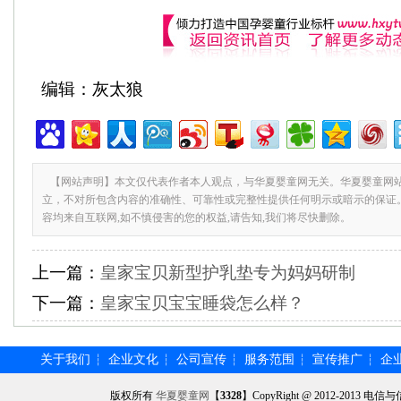
编辑：灰太狼
【网站声明】本文仅代表作者本人观点，与华夏婴童网无关。华夏婴童网
立，不对所包含内容的准确性、可靠性或完整性提供任何明示或暗示的保证
容均来自互联网,如不慎侵害的您的权益,请告知,我们将尽快删除。
上一篇：
皇家宝贝新型护乳垫专为妈妈研制
下一篇：
皇家宝贝宝宝睡袋怎么样？
关于我们
企业文化
公司宣传
服务范围
宣传推广
企
┆
┆
┆
┆
┆
版权所有
华夏婴童网
【
3328
】CopyRight @ 2012-201