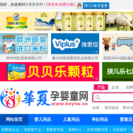
您好，欢迎来到
华夏婴童网
！
[
请登录
/
免费注册
]
郑州润氏贸易有限公司
澳大利亚维爱佳乳业有限公司
英国OMIA国际集
产品
企业
品牌
热搜：
婴幼辅食
婴幼
网站首页
婴儿用品
儿童用品
孕妇用品
婴童店
孕婴童企业
┆
孕婴童产品
┆
孕婴童市场
┆
新闻中心
┆
供求招商代理
┆
开店指导
┆