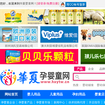
您好，欢迎来到
华夏婴童网
！
[
请登录
/
免费注册
]
郑州润氏贸易有限公司
澳大利亚维爱佳乳业有限公司
英国OMIA国际集
产品
企业
品牌
热搜：
婴幼辅食
婴幼
网站首页
婴儿用品
儿童用品
孕妇用品
婴童店
孕婴童企业
┆
孕婴童产品
┆
孕婴童市场
┆
新闻中心
┆
供求招商代理
┆
开店指导
┆