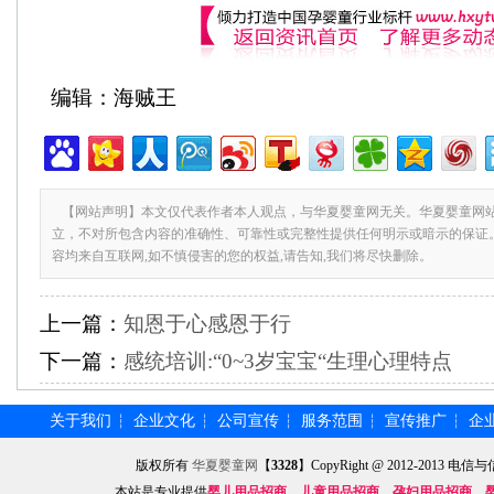
编辑：海贼王
【网站声明】本文仅代表作者本人观点，与华夏婴童网无关。华夏婴童网
立，不对所包含内容的准确性、可靠性或完整性提供任何明示或暗示的保证
容均来自互联网,如不慎侵害的您的权益,请告知,我们将尽快删除。
上一篇：
知恩于心感恩于行
下一篇：
感统培训:“0~3岁宝宝“生理心理特点
关于我们
企业文化
公司宣传
服务范围
宣传推广
企
┆
┆
┆
┆
┆
版权所有
华夏婴童网
【
3328
】CopyRight @ 2012-201
本站是专业提供
婴儿用品招商
、
儿童用品招商
、
孕妇用品招商
、