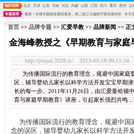
地区招商
北京
天津
山东
河南
河北
内蒙
山西
江西
四川
重庆
贵州
云
专题推荐
重磅！央视专题报道童程童美，第二届少儿编程节获高度评价
冬天
不能再单纯地销售产品,而要向增强服务转型,毕竟母婴产品比较特殊。”
妇幼广场 
首页
>>
品牌专题
>> 汇爱早教 >> 品牌新闻 >> 正
金海峰教授之《早期教育与家庭
http://pinpai.3328.tv/ 2013-09-18 09:
为传播国际流行的教育理念，规避中国家庭
区，辅导婴幼儿家长以科学方法开发宝宝早期潜
长的每一步。2011年11月26日，由汇爱曼哈
育与家庭早期教育》讲座，引起家长强烈共鸣，
为传播国际流行的教育理念，规避中国
念的误区，辅导婴幼儿家长以科学方法开