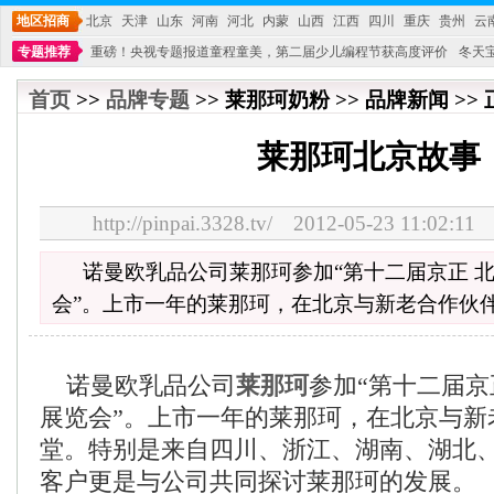
地区招商
北京
天津
山东
河南
河北
内蒙
山西
江西
四川
重庆
贵州
云
专题推荐
重磅！央视专题报道童程童美，第二届少儿编程节获高度评价
冬天
不能再单纯地销售产品,而要向增强服务转型,毕竟母婴产品比较特殊。”
妇幼广场 
首页
>>
品牌专题
>> 莱那珂奶粉 >> 品牌新闻 >>
莱那珂北京故事
http://pinpai.3328.tv/ 2012-05-23 11:
诺曼欧乳品公司莱那珂参加“第十二届京正 
会”。上市一年的莱那珂，在北京与新老合作伙
诺曼欧乳品公司
莱那珂
参加“第十二届京
展览会”。上市一年的莱那珂，在北京与新
堂。特别是来自四川、浙江、湖南、湖北
客户更是与公司共同探讨莱那珂的发展。