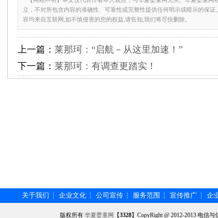
【网站声明】本文仅代表作者本人观点，与华夏婴童网无关。华夏婴童网
立，不对所包含内容的准确性、可靠性或完整性提供任何明示或暗示的保证
容均来自互联网,如不慎侵害的您的权益,请告知,我们将尽快删除。
上一篇：
莱那珂：“启航－从这里加速！”
下一篇：
莱那珂：有调查更踏实！
关于我们
企业文化
公司宣传
服务范围
宣传推广
企
┆
┆
┆
┆
┆
版权所有
华夏婴童网
【
3328
】CopyRight @ 2012-201