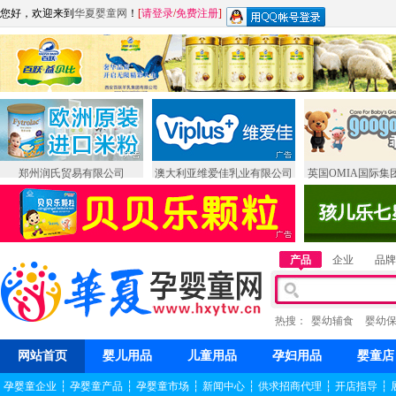
您好，欢迎来到
华夏婴童网
！
[
请登录
/
免费注册
]
郑州润氏贸易有限公司
澳大利亚维爱佳乳业有限公司
英国OMIA国际集
产品
企业
品牌
热搜：
婴幼辅食
婴幼
网站首页
婴儿用品
儿童用品
孕妇用品
婴童店
孕婴童企业
┆
孕婴童产品
┆
孕婴童市场
┆
新闻中心
┆
供求招商代理
┆
开店指导
┆