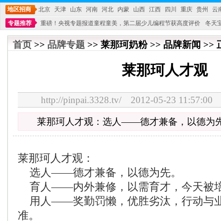
地区招商
北京
天津
山东
河南
河北
内蒙
山西
江西
四川
重庆
贵州
云
专题推荐
重磅！央视专题报道童程童美，第二届少儿编程节获高度评价
冬天
不能再单纯地销售产品,而要向增强服务转型,毕竟母婴产品比较特殊。”
妇幼广场 
首页
>>
品牌专题
>> 莱那珂奶粉 >> 品牌新闻 >>
莱那珂人才观
http://pinpai.3328.tv/ 2012-05-23 11:
莱那珂人才观：选人——德才兼备，以德为
莱那珂人才观：
选人——德才兼备，以德为先。
育人——内外兼修，以需育才，今天被
用人——奖勤罚懒，优胜劣汰，行动与
准。