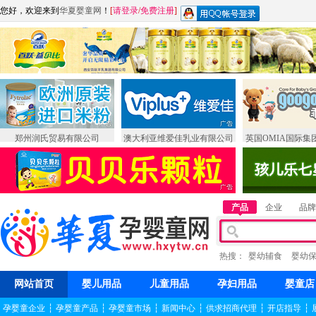
您好，欢迎来到
华夏婴童网
！
[
请登录
/
免费注册
]
郑州润氏贸易有限公司
澳大利亚维爱佳乳业有限公司
英国OMIA国际集
产品
企业
品牌
热搜：
婴幼辅食
婴幼
网站首页
婴儿用品
儿童用品
孕妇用品
婴童店
孕婴童企业
┆
孕婴童产品
┆
孕婴童市场
┆
新闻中心
┆
供求招商代理
┆
开店指导
┆