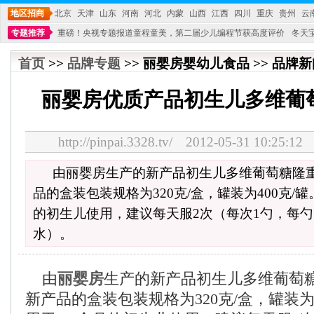
地区招商
北京
天津
山东
河南
河北
内蒙
山西
江西
四川
重庆
贵州
云
专题推荐
重磅！央视专题报道童程童美，第二届少儿编程节获高度评价
冬天
不能再单纯地销售产品,而要向增强服务转型,毕竟母婴产品比较特殊。”
妇幼广场 
首页
>>
品牌专题
>> 丽婴房婴幼儿食品 >> 品牌新闻
丽婴房优质产品初生儿多维葡
http://pinpai.3328.tv/ 2012-05-31 10:
由丽婴房生产的新产品初生儿多维葡萄糖隆
品的盒装包装规格为320克/盒，罐装为400克/罐
的初生儿使用，建议每天服2次（每次1勺，每勺
水）。
由
丽婴房
生产的新产品初生儿多维葡萄
新产品的盒装包装规格为320克/盒，罐装为