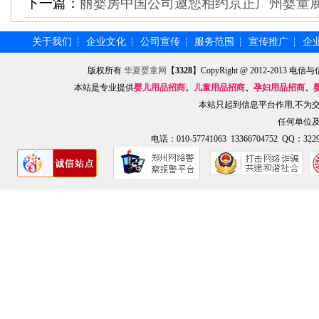
下一篇：
丽婴房中国公司邀您相约京正广州婴童
关于我们
企业文化
公司宣传
服务范围
宣传推广
企
┆
┆
┆
┆
┆
版权所有
华夏婴童网
【
3328
】CopyRight @ 2012-201
本站是专业提供
婴儿用品招商
、
儿童用品招商
、
孕妇用品招商
、
本站只起到信息平台作用,不为
任何单位
电话：010-57741063 13366704752 QQ：3229