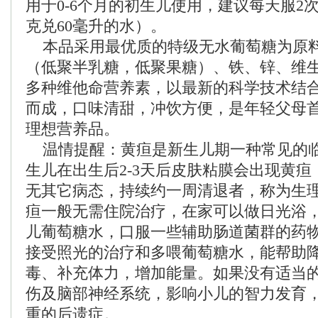
用于0-6个月的初生儿使用，建议每天服2
克兑60毫升的水）。
本品采用最优质的特级无水葡萄糖为原
（低聚半乳糖，低聚果糖）、铁、锌、维生
多种维他命营养素，以最新的科学技术结
而成，口味清甜，冲饮方便，是年轻父母
理想营养品。
温情提醒：黄疸是新生儿期一种常见的
生儿在出生后2-3天后皮肤粘膜会出现黄
无其它病态，持续约一周清退者，称为生
疸一般无需住院治疗，在家可以做日光浴
儿葡萄糖水，口服一些辅助肠道菌群的药
接受照光的治疗和多喂葡萄糖水，能帮助
毒、补充体力，增加能量。如果没有适当
伤及脑部神经系统，影响小儿的智力发育
重的后遗症。