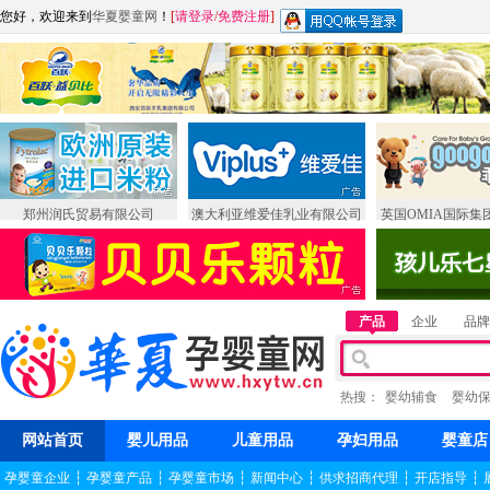
您好，欢迎来到
华夏婴童网
！
[
请登录
/
免费注册
]
郑州润氏贸易有限公司
澳大利亚维爱佳乳业有限公司
英国OMIA国际集
产品
企业
品牌
热搜：
婴幼辅食
婴幼
网站首页
婴儿用品
儿童用品
孕妇用品
婴童店
孕婴童企业
┆
孕婴童产品
┆
孕婴童市场
┆
新闻中心
┆
供求招商代理
┆
开店指导
┆