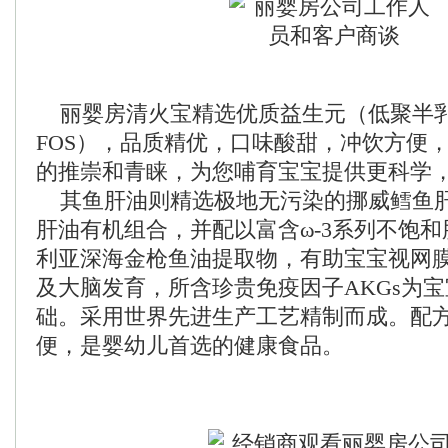
丽婴房清火宝精选优质益生元（低聚半乳
FOS），品质精优，口味酸甜，冲饮方便
的推崇和青睐，为您哺育宝宝提供更科学
其鱼肝油则精选极地无污染的挪威鳕鱼
肝油有机组合，并配以富含ω-3系列不饱和
利亚深海金枪鱼油提取物，有助宝宝视网
及大脑发育，所含珍贵免疫因子AKGs为
础。采用世界先进生产工艺精制而成。配
便，是婴幼儿首选的健康食品。