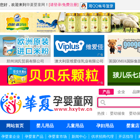
您好，欢迎来到
华夏婴童网
！
[
请登录
/
免费注册
]
郑州润氏贸易有限公司
澳大利亚维爱佳乳业有限公司
英国OMIA国际集
产品
企业
品牌
热搜：
婴幼辅食
婴幼
网站首页
婴儿用品
儿童用品
孕妇用品
婴童店
孕婴童企业
┆
孕婴童产品
┆
孕婴童市场
┆
新闻中心
┆
供求招商代理
┆
开店指导
┆