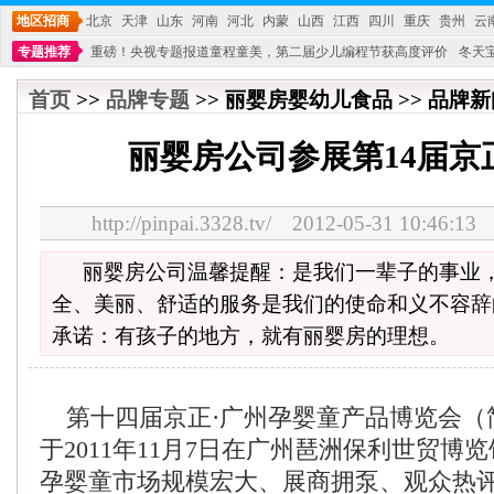
地区招商
北京
天津
山东
河南
河北
内蒙
山西
江西
四川
重庆
贵州
云
专题推荐
重磅！央视专题报道童程童美，第二届少儿编程节获高度评价
冬天
不能再单纯地销售产品,而要向增强服务转型,毕竟母婴产品比较特殊。”
妇幼广场 
首页
>>
品牌专题
>> 丽婴房婴幼儿食品 >> 品牌新闻
丽婴房公司参展第14届京
http://pinpai.3328.tv/ 2012-05-31 10:
丽婴房公司温馨提醒：是我们一辈子的事业
全、美丽、舒适的服务是我们的使命和义不容辞
承诺：有孩子的地方，就有丽婴房的理想。
第十四届京正·广州孕婴童产品博览会（
于2011年11月7日在广州琶洲保利世贸博
孕婴童市场规模宏大、展商拥泵、观众热