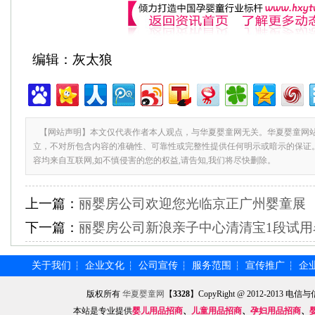
编辑：灰太狼
【网站声明】本文仅代表作者本人观点，与华夏婴童网无关。华夏婴童网
立，不对所包含内容的准确性、可靠性或完整性提供任何明示或暗示的保证
容均来自互联网,如不慎侵害的您的权益,请告知,我们将尽快删除。
上一篇：
丽婴房公司欢迎您光临京正广州婴童展
下一篇：
丽婴房公司新浪亲子中心清清宝1段试用
关于我们
企业文化
公司宣传
服务范围
宣传推广
企
┆
┆
┆
┆
┆
版权所有
华夏婴童网
【
3328
】CopyRight @ 2012-201
本站是专业提供
婴儿用品招商
、
儿童用品招商
、
孕妇用品招商
、