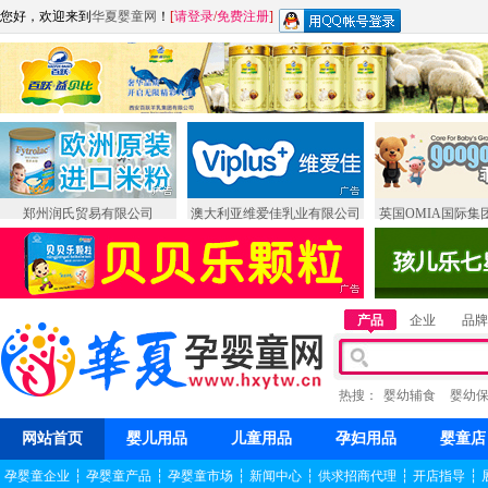
您好，欢迎来到
华夏婴童网
！
[
请登录
/
免费注册
]
郑州润氏贸易有限公司
澳大利亚维爱佳乳业有限公司
英国OMIA国际集
产品
企业
品牌
热搜：
婴幼辅食
婴幼
网站首页
婴儿用品
儿童用品
孕妇用品
婴童店
孕婴童企业
┆
孕婴童产品
┆
孕婴童市场
┆
新闻中心
┆
供求招商代理
┆
开店指导
┆