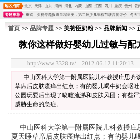
地区招商
北京
天津
山东
河南
河北
内蒙
山西
江西
四川
重庆
贵州
云
专题推荐
重磅！央视专题报道童程童美，第二届少儿编程节获高度评价
冬天
不能再单纯地销售产品,而要向增强服务转型,毕竟母婴产品比较特殊。”
妇幼广场 
首页
>>
品牌专题
>> 美赞臣奶粉 >> 品牌新闻 >>
教你这样做好婴幼儿过敏与配
http://www.3328.tv/ 2012-06-12 11:2
中山医科大学第一附属医院儿科教授庄思齐
草席后皮肤瘙痒出红点；有的婴儿喝牛奶会呕吐
公园玩耍后出现了喷嚏流涕和皮肤风团；有些严
威胁生命的急症。
中山医科大学第一附属医院儿科教授庄
夏天睡草席后皮肤瘙痒出红点；有的婴儿