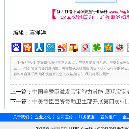
编辑：喜洋洋
【网站声明】本文仅代表作者本人观点，与华夏婴童网无关。华夏婴童网
立，不对所包含内容的准确性、可靠性或完整性提供任何明示或暗示的保证
容均来自互联网,如不慎侵害的您的权益,请告知,我们将尽快删除。
上一篇：
中国美赞臣激发宝宝智力潜能 展现宝宝
下一篇：
中美赞臣巨资赞助卫生部开展第四次9市
关于我们
企业文化
公司宣传
服务范围
宣传推广
企
┆
┆
┆
┆
┆
版权所有
华夏婴童网
【
3328
】CopyRight @ 2012-201