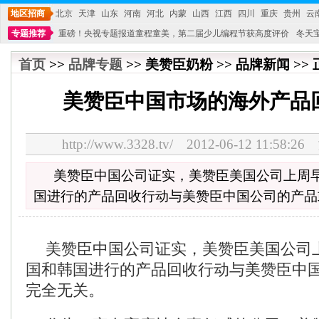
地区招商
北京
天津
山东
河南
河北
内蒙
山西
江西
四川
重庆
贵州
云
专题推荐
重磅！央视专题报道童程童美，第二届少儿编程节获高度评价
冬天
不能再单纯地销售产品,而要向增强服务转型,毕竟母婴产品比较特殊。”
妇幼广场 
首页
>>
品牌专题
>> 美赞臣奶粉 >> 品牌新闻 >>
美赞臣中国市场的海外产品
http://www.3328.tv/ 2012-06-12 11:5
美赞臣中国公司证实，美赞臣美国公司上周
国进行的产品回收行动与美赞臣中国公司的产品
美赞臣中国公司证实，美赞臣美国公司
国和韩国进行的产品回收行动与美赞臣中
完全无关。