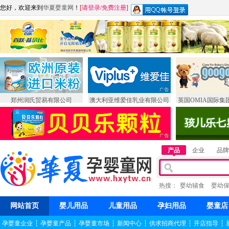
您好，欢迎来到
华夏婴童网
！
[
请登录
/
免费注册
]
郑州润氏贸易有限公司
澳大利亚维爱佳乳业有限公司
英国OMIA国际集
产品
企业
品牌
热搜：
婴幼辅食
婴幼
网站首页
婴儿用品
儿童用品
孕妇用品
婴童店
孕婴童企业
┆
孕婴童产品
┆
孕婴童市场
┆
新闻中心
┆
供求招商代理
┆
开店指导
┆