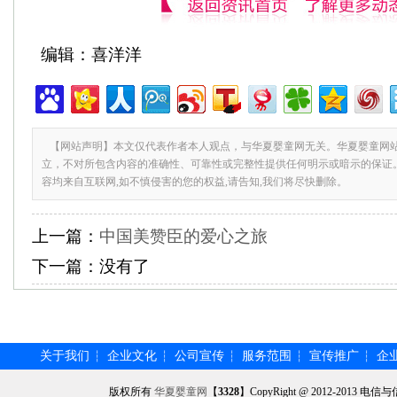
编辑：喜洋洋
【网站声明】本文仅代表作者本人观点，与华夏婴童网无关。华夏婴童网
立，不对所包含内容的准确性、可靠性或完整性提供任何明示或暗示的保证
容均来自互联网,如不慎侵害的您的权益,请告知,我们将尽快删除。
上一篇：
中国美赞臣的爱心之旅
下一篇：
没有了
关于我们
企业文化
公司宣传
服务范围
宣传推广
企
┆
┆
┆
┆
┆
版权所有
华夏婴童网
【
3328
】CopyRight @ 2012-201