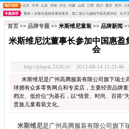
地区招商
北京
天津
山东
河南
河北
内蒙
山西
江西
四川
重庆
贵州
云
专题推荐
重磅！央视专题报道童程童美，第二届少儿编程节获高度评价
冬天
不能再单纯地销售产品,而要向增强服务转型,毕竟母婴产品比较特殊。”
妇幼广场 
首页
>>
品牌专题
>> 米斯维尼童装 >> 品牌新闻 >
米斯维尼沈董事长参加中国惠盈
会
http://pinpai.3328.tv/ 2012-08-14 11:
米斯维尼是广州高腾服装有限公司旗下瑞士
球拥有众多零售网点和专卖店，主要经营品牌童
档次、低价位”为基石，以“情景、时尚、百搭”
贵族儿童着装文化。
米斯维尼
是广州高腾服装有限公司旗下