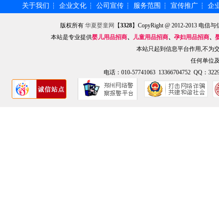
关于我们
企业文化
公司宣传
服务范围
宣传推广
企
┆
┆
┆
┆
┆
版权所有
华夏婴童网
【
3328
】CopyRight @ 2012-201
本站是专业提供
婴儿用品招商
、
儿童用品招商
、
孕妇用品招商
、
本站只起到信息平台作用,不为
任何单位
电话：010-57741063 13366704752 QQ：3229