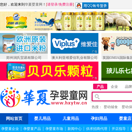
您好，欢迎来到
华夏婴童网
！
[
请登录
/
免费注册
]
郑州润氏贸易有限公司
澳大利亚维爱佳乳业有限公司
英国OMIA国际集
产品
企业
品牌
热搜：
婴幼辅食
婴幼
网站首页
婴儿用品
儿童用品
孕妇用品
婴童店
孕婴童企业
┆
孕婴童产品
┆
孕婴童市场
┆
新闻中心
┆
供求招商代理
┆
开店指导
┆