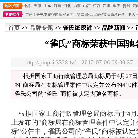
地区招商
北京
天津
山东
河南
河北
内蒙
山西
江西
四川
重庆
贵州
云
专题推荐
重磅！央视专题报道童程童美，第二届少儿编程节获高度评价
冬天
不能再单纯地销售产品,而要向增强服务转型,毕竟母婴产品比较特殊。”
妇幼广场 
首页
>>
品牌专题
>> 雀氏纸尿裤 >> 品牌新闻 >>
“雀氏”商标荣获中国驰
http://pinpai.3328.tv/ 2012-07-06 09:
根据国家工商行政管理总局商标局于4月27
的“商标局在商标管理案件中认定并公布的410
雀氏公司的“雀氏”商标被认定为驰名商标。
根据国家工商行政管理总局商标局于4月2
上发布的“商标局在商标管理案件中认定并公
标”公告中，
雀氏公司
的“雀氏”商标被认