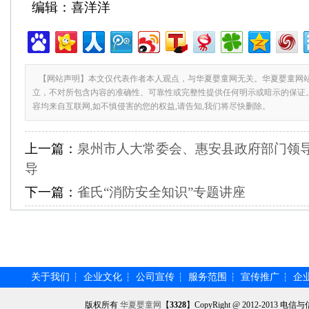
编辑：喜洋洋
【网站声明】本文仅代表作者本人观点，与华夏婴童网无关。华夏婴童网
立，不对所包含内容的准确性、可靠性或完整性提供任何明示或暗示的保证
容均来自互联网,如不慎侵害的您的权益,请告知,我们将尽快删除。
上一篇：
泉州市人大常委会、惠安县政府部门领
导
下一篇：
雀氏“消防安全知识”专题讲座
关于我们
企业文化
公司宣传
服务范围
宣传推广
企
┆
┆
┆
┆
┆
版权所有
华夏婴童网
【
3328
】CopyRight @ 2012-201