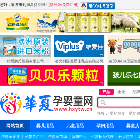
您好，欢迎来到
华夏婴童网
！
[
请登录
/
免费注册
]
郑州润氏贸易有限公司
澳大利亚维爱佳乳业有限公司
英国OMIA国际集
产品
企业
品牌
热搜：
婴幼辅食
婴幼
网站首页
婴儿用品
儿童用品
孕妇用品
婴童店
孕婴童企业
┆
孕婴童产品
┆
孕婴童市场
┆
新闻中心
┆
供求招商代理
┆
开店指导
┆