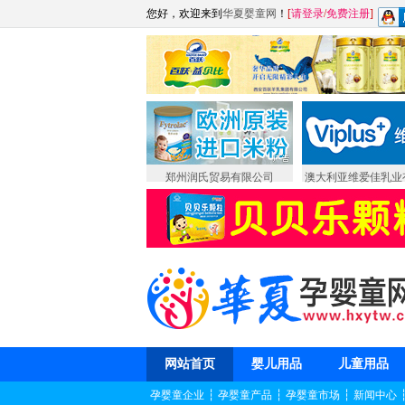
您好，欢迎来到
华夏婴童网
！
[
请登录
/
免费注册
]
郑州润氏贸易有限公司
澳大利亚维爱佳乳业
网站首页
婴儿用品
儿童用品
孕婴童企业
┆
孕婴童产品
┆
孕婴童市场
┆
新闻中心