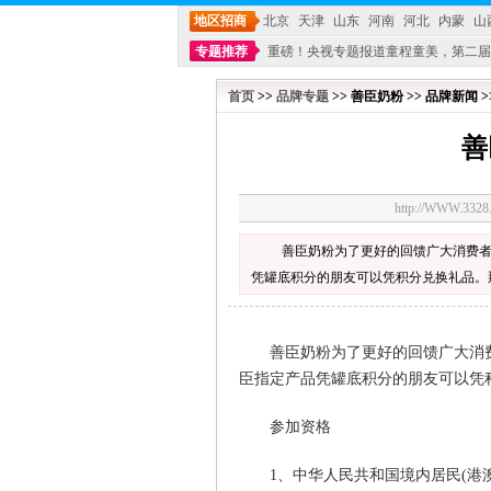
地区招商
北京
天津
山东
河南
河北
内蒙
山
专题推荐
重磅！央视专题报道童程童美，第二届
不能再单纯地销售产品,而要向增强服务转型,毕竟母
首页
>>
品牌专题
>> 善臣奶粉 >> 品牌新闻 >
善
http://WWW.33
善臣奶粉为了更好的回馈广大消费
凭罐底积分的朋友可以凭积分兑换礼品。
善臣奶粉为了更好的回馈广大消费
臣指定产品凭罐底积分的朋友可以凭
参加资格
1、中华人民共和国境内居民(港澳