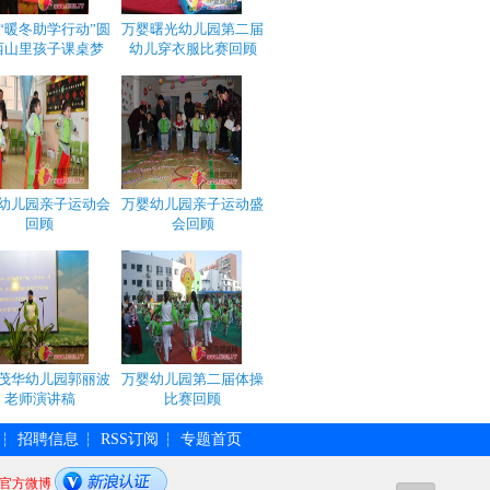
“暖冬助学行动”圆
万婴曙光幼儿园第二届
西山里孩子课桌梦
幼儿穿衣服比赛回顾
幼儿园亲子运动会
万婴幼儿园亲子运动盛
回顾
会回顾
茂华幼儿园郭丽波
万婴幼儿园第二届体操
老师演讲稿
比赛回顾
招聘信息
RSS订阅
专题首页
┆
┆
┆
官方微博