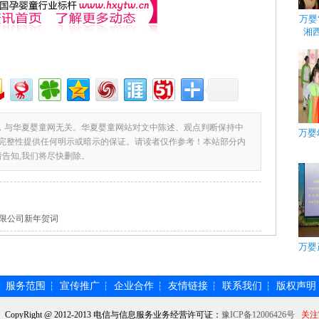
万婴
湘
，与华夏婴童网无关。华夏婴童网站对文中陈述、观点判断保持中
万婴
完整性提供任何明示或暗示的保证。请读者仅作参考！本站部分内
请告知,我们将尽快删除。
限公司新年贺词
万婴
服务范围
宣传推广
企业合作
友情链接
联系我们
版权声明
┆
┆
┆
┆
┆
┆
】CopyRight @ 2012-2013 电信与信息服务业务经营许可证：
豫ICP备12006426号
关注