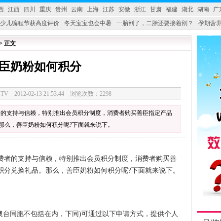
西
江西
四川
重庆
贵州
云南
上海
江苏
安徽
浙江
甘肃
福建
湖北
湖南
广
少儿编程节获高度评价
冬天宝宝也会中暑
一胎剖了，二胎还要接着剖？
孕期营养
婴产品比较特殊。”
妇幼广场 免租了！
> 正文
臣奶粉如何积分
28.TV 2012-02-13 21:53:44 浏览次数：2298
者的支持与信赖，特别推出会员积分制度，消费者购买善臣指定产品
那么，善臣奶粉如何积分呢?下面就来说下。
者的支持与信赖，特别推出会员积分制度，消费者购买善
积分兑换礼品。那么，善臣奶粉如何积分呢?下面就来说下。
台同胞不包括在内，下同)可通过以下申请方式，提供个人