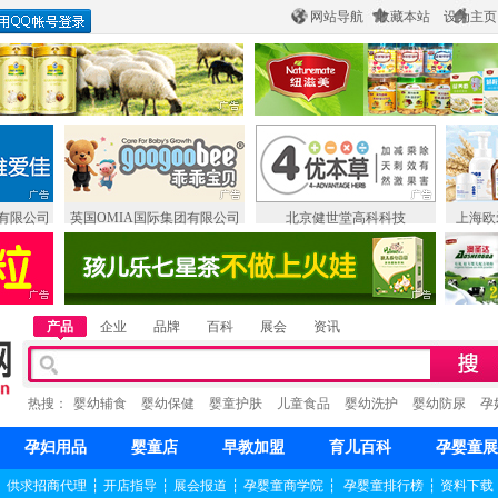
网站导航
收藏本站
设为主页
有限公司
英国OMIA国际集团有限公司
北京健世堂高科科技
上海欧
产品
企业
品牌
百科
展会
资讯
热搜：
婴幼辅食
婴幼保健
婴童护肤
儿童食品
婴幼洗护
婴幼防尿
孕
孕妇用品
婴童店
早教加盟
育儿百科
孕婴童展
┆
供求招商代理
┆
开店指导
┆
展会报道
┆
孕婴童商学院
┆
孕婴童排行榜
┆
资料下载