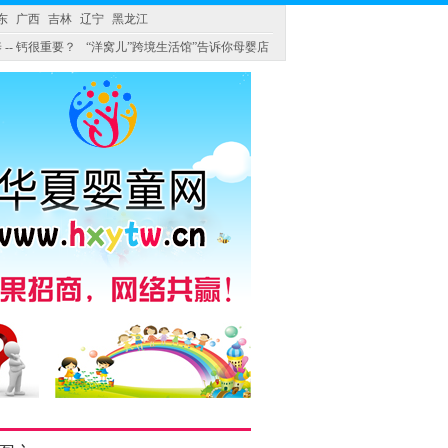
东
广西
吉林
辽宁
黑龙江
 -- 钙很重要？
“洋窝儿”跨境生活馆”告诉你母婴店