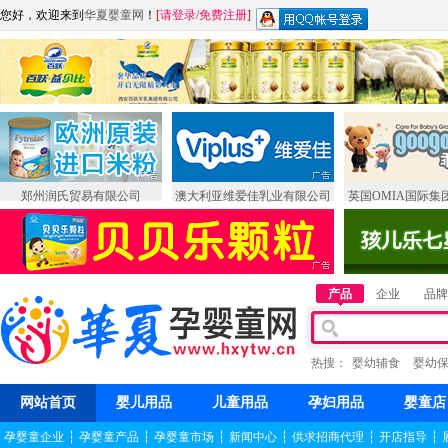
您好，欢迎来到
华夏婴童网
！
[
请登录
/
免费注册
]
郑州润氏贸易有限公司
澳大利亚维爱佳乳业有限公司
英国OMIA国际集
产品
企业
品牌
热搜：
婴幼辅食
婴幼
网站首页
婴儿用品
儿童用品
孕妇用品
婴童店
孕婴童企业
┆
孕婴童产品
┆
孕婴童市场
┆
新闻中心
┆
供求招商代理
┆
开店指导
┆