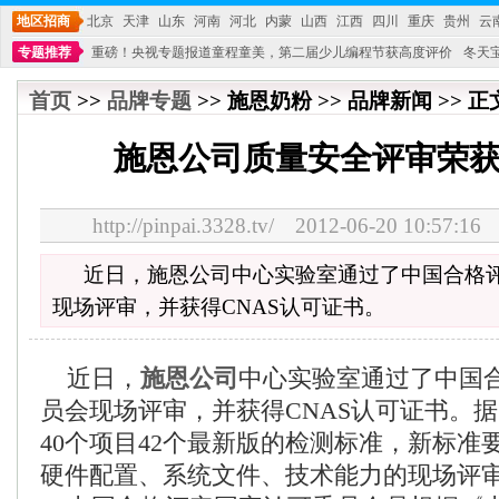
地区招商
北京
天津
山东
河南
河北
内蒙
山西
江西
四川
重庆
贵州
云
专题推荐
重磅！央视专题报道童程童美，第二届少儿编程节获高度评价
冬天
不能再单纯地销售产品,而要向增强服务转型,毕竟母婴产品比较特殊。”
妇幼广场 
首页
>>
品牌专题
>> 施恩奶粉 >> 品牌新闻 >> 正
施恩公司质量安全评审荣
http://pinpai.3328.tv/ 2012-06-20 10:
近日，施恩公司中心实验室通过了中国合格
现场评审，并获得CNAS认可证书。
近日，
施恩公司
中心实验室通过了中国
员会现场评审，并获得CNAS认可证书。
40个项目42个最新版的检测标准，新标准
硬件配置、系统文件、技术能力的现场评