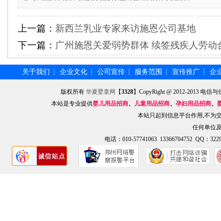
上一篇：
新西兰乳业专家来访施恩公司基地
下一篇：
广州施恩关爱弱势群体 续签残疾人劳动
关于我们
企业文化
公司宣传
服务范围
宣传推广
企
┆
┆
┆
┆
┆
版权所有
华夏婴童网
【
3328
】CopyRight @ 2012-201
本站是专业提供
婴儿用品招商
、
儿童用品招商
、
孕妇用品招商
、
本站只起到信息平台作用,不为
任何单位
电话：010-57741063 13366704752 QQ：3229