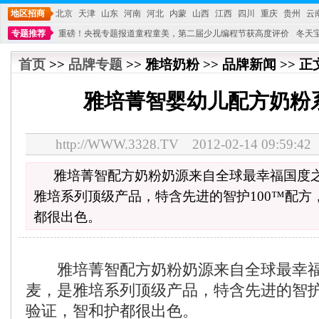
地区招商
北京
天津
山东
河南
河北
内蒙
山西
江西
四川
重庆
贵州
云
专题推荐
重磅！央视专题报道童程童美，第二届少儿编程节获高度评价
冬天
不能再单纯地销售产品,而要向增强服务转型,毕竟母婴产品比较特殊。”
妇幼广场 
首页
>>
品牌专题
>> 雅培奶粉 >> 品牌新闻 >> 正
雅培菁智婴幼儿配方奶粉
http://WWW.3328.TV 2012-02-14 09:5
雅培菁智配方奶粉奶源来自全球最幸福国度
雅培系列顶级产品，特含先进的智护100™配方
都很出色。
雅培菁智配方奶粉奶源来自全球最幸福
麦，是雅培系列顶级产品，特含先进的智护
验证，智和护都很出色。