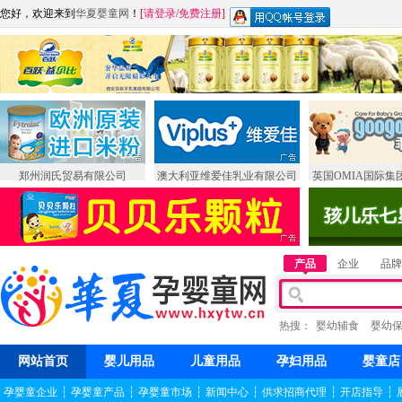
您好，欢迎来到
华夏婴童网
！
[
请登录
/
免费注册
]
郑州润氏贸易有限公司
澳大利亚维爱佳乳业有限公司
英国OMIA国际集
产品
企业
品牌
热搜：
婴幼辅食
婴幼
网站首页
婴儿用品
儿童用品
孕妇用品
婴童店
孕婴童企业
┆
孕婴童产品
┆
孕婴童市场
┆
新闻中心
┆
供求招商代理
┆
开店指导
┆