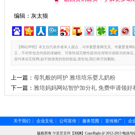
编辑：灰太狼
【网站声明】本文仅代表作者本人观点，与华夏婴童网无关。华夏婴童网
立，不对所包含内容的准确性、可靠性或完整性提供任何明示或暗示的保证
容均来自互联网,如不慎侵害的您的权益,请告知,我们将尽快删除。
上一篇：
母乳般的呵护 雅培培乐婴儿奶粉
下一篇：
雅培妈妈网站智护加分礼 免费申请领好
关于我们
企业文化
公司宣传
服务范围
宣传推广
企
┆
┆
┆
┆
┆
版权所有
华夏婴童网
【
3328
】CopyRight @ 2012-201