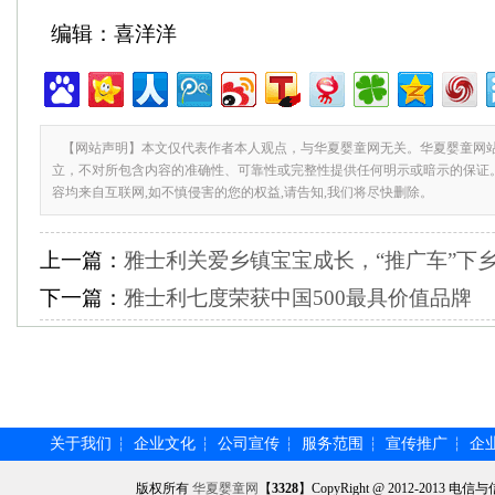
编辑：喜洋洋
【网站声明】本文仅代表作者本人观点，与华夏婴童网无关。华夏婴童网
立，不对所包含内容的准确性、可靠性或完整性提供任何明示或暗示的保证
容均来自互联网,如不慎侵害的您的权益,请告知,我们将尽快删除。
上一篇：
雅士利关爱乡镇宝宝成长，“推广车”下
下一篇：
雅士利七度荣获中国500最具价值品牌
关于我们
企业文化
公司宣传
服务范围
宣传推广
企
┆
┆
┆
┆
┆
版权所有
华夏婴童网
【
3328
】CopyRight @ 2012-201