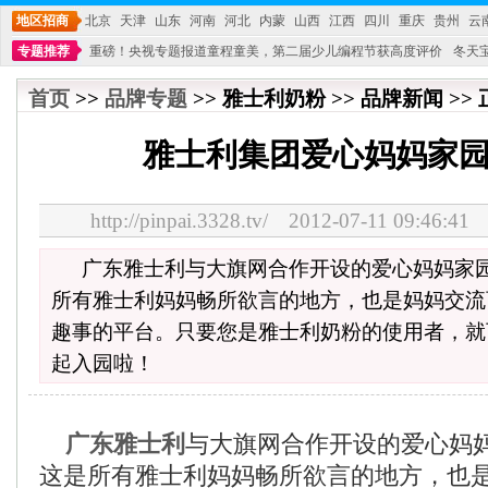
地区招商
北京
天津
山东
河南
河北
内蒙
山西
江西
四川
重庆
贵州
云
专题推荐
重磅！央视专题报道童程童美，第二届少儿编程节获高度评价
冬天
不能再单纯地销售产品,而要向增强服务转型,毕竟母婴产品比较特殊。”
妇幼广场 
首页
>>
品牌专题
>> 雅士利奶粉 >> 品牌新闻 >>
雅士利集团爱心妈妈家
http://pinpai.3328.tv/ 2012-07-11 09:
广东雅士利与大旗网合作开设的爱心妈妈家
所有雅士利妈妈畅所欲言的地方，也是妈妈交流
趣事的平台。只要您是雅士利奶粉的使用者，就
起入园啦！
广东雅士利
与大旗网合作开设的爱心妈
这是所有雅士利妈妈畅所欲言的地方，也