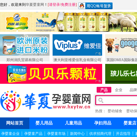
您好，欢迎来到
华夏婴童网
！
[
请登录
/
免费注册
]
郑州润氏贸易有限公司
澳大利亚维爱佳乳业有限公司
英国OMIA国际集
产品
企业
品牌
热搜：
婴幼辅食
婴幼
网站首页
婴儿用品
儿童用品
孕妇用品
婴童店
孕婴童企业
┆
孕婴童产品
┆
孕婴童市场
┆
新闻中心
┆
供求招商代理
┆
开店指导
┆