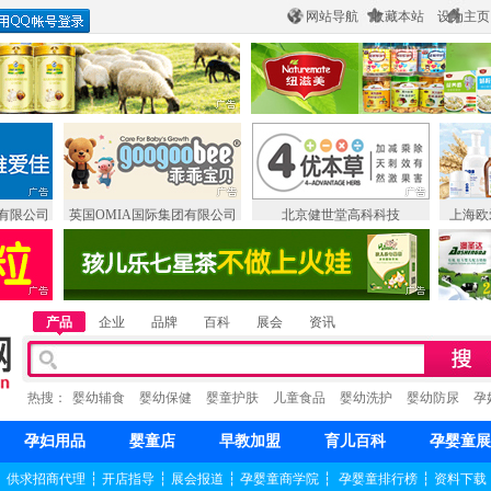
网站导航
收藏本站
设为主页
有限公司
英国OMIA国际集团有限公司
北京健世堂高科科技
上海欧
产品
企业
品牌
百科
展会
资讯
热搜：
婴幼辅食
婴幼保健
婴童护肤
儿童食品
婴幼洗护
婴幼防尿
孕
孕妇用品
婴童店
早教加盟
育儿百科
孕婴童展
┆
供求招商代理
┆
开店指导
┆
展会报道
┆
孕婴童商学院
┆
孕婴童排行榜
┆
资料下载