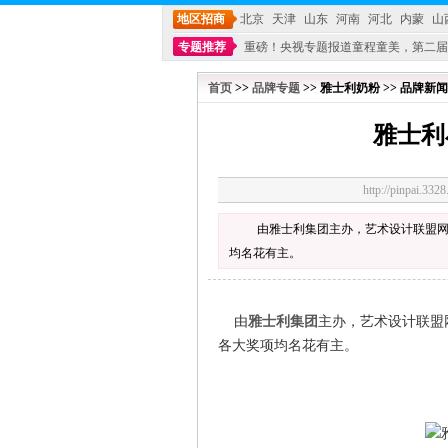
地区招商
北京
天津
山东
河南
河北
内蒙
山
专题推荐
重磅！央视专题报道童程童美，第二届
不能再单纯地销售产品,而要向增强服务转型,毕竟母
首页
>>
品牌专题
>> 雅士利奶粉 >> 品牌新闻
雅士利
http://pinpai.
由雅士利集团主办，艺术设计联盟网
均名花有主。
由
雅士利集团
主办，艺术设计联盟
各大奖项均名花有主。