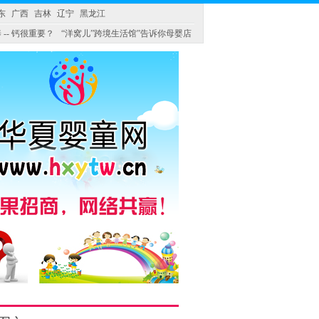
东
广西
吉林
辽宁
黑龙江
 -- 钙很重要？
“洋窝儿”跨境生活馆”告诉你母婴店