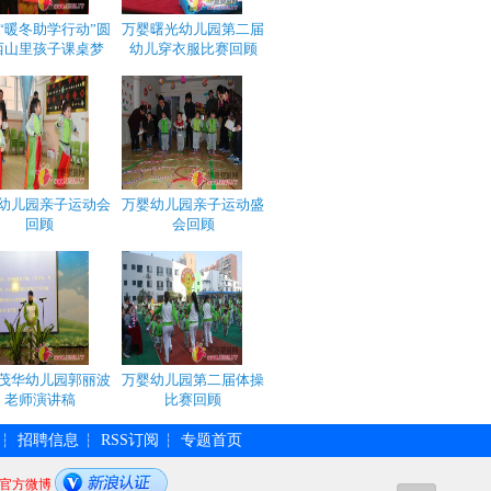
“暖冬助学行动”圆
万婴曙光幼儿园第二届
西山里孩子课桌梦
幼儿穿衣服比赛回顾
幼儿园亲子运动会
万婴幼儿园亲子运动盛
回顾
会回顾
茂华幼儿园郭丽波
万婴幼儿园第二届体操
老师演讲稿
比赛回顾
招聘信息
RSS订阅
专题首页
┆
┆
┆
官方微博