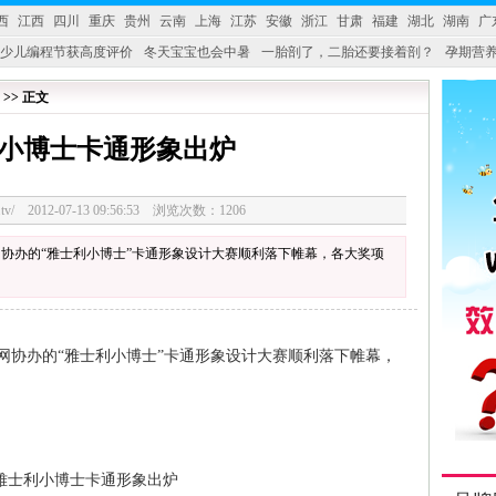
西
江西
四川
重庆
贵州
云南
上海
江苏
安徽
浙江
甘肃
福建
湖北
湖南
广
少儿编程节获高度评价
冬天宝宝也会中暑
一胎剖了，二胎还要接着剖？
孕期营养
婴产品比较特殊。”
妇幼广场 免租了！
 >> 正文
小博士卡通形象出炉
3328.tv/ 2012-07-13 09:56:53 浏览次数：1206
协办的“雅士利小博士”卡通形象设计大赛顺利落下帷幕，各大奖项
网协办的“雅士利小博士”卡通形象设计大赛顺利落下帷幕，