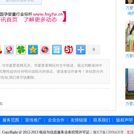
该内容对我有帮助
万婴
湘
0
万婴
，与华夏婴童网无关。华夏婴童网站对文中陈述、观点判断保持中
完整性提供任何明示或暗示的保证。请读者仅作参考！本站部分内
请告知,我们将尽快删除。
万婴
兵
服务范围
宣传推广
企业合作
友情链接
联系我们
版权声明
┆
┆
┆
┆
┆
┆
】CopyRight @ 2012-2013 电信与信息服务业务经营许可证：
豫ICP备12006426号
关注