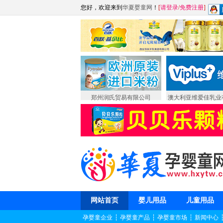
您好，欢迎来到
华夏婴童网
！
[
请登录
/
免费注册
]
郑州润氏贸易有限公司
澳大利亚维爱佳乳业
网站首页
婴儿用品
儿童用品
孕婴童企业
┆
孕婴童产品
┆
孕婴童市场
┆
新闻中心