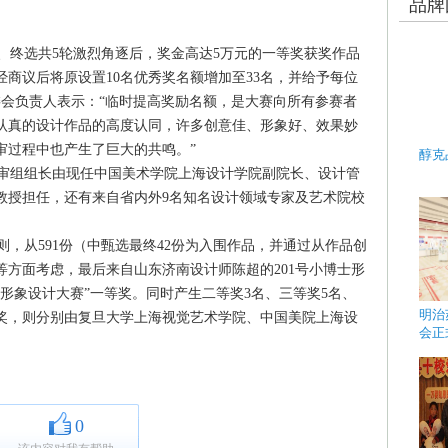
品牌
终选共5轮激烈角逐后，奖金高达5万元的一等奖获奖作品
商议后将原设置10名优秀奖名额增加至33名，并给予每位
委会负责人表示：“临时提高奖励名额，是大赛向所有参赛者
认真的设计作品的高度认同，许多创意佳、形象好、效果妙
审过程中也产生了巨大的共鸣。”
醇克
审组组长由现任中国美术学院上海设计学院副院长、设计管
教授担任，还有来自省内外9名知名设计领域专家及艺术院校
，从591份（中甄选最终42份为入围作品，并通过从作品创
方面考虑，最后来自山东济南设计师陈超的201号小博士形
形象设计大赛”一等奖。同时产生二等奖3名、三等奖5名、
明治
织奖，则分别由复旦大学上海视觉艺术学院、中国美院上海设
会正
0