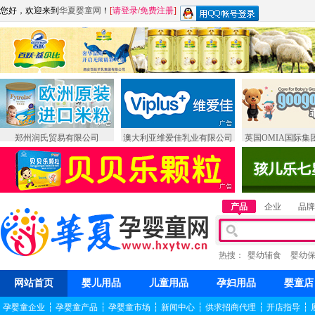
您好，欢迎来到
华夏婴童网
！
[
请登录
/
免费注册
]
郑州润氏贸易有限公司
澳大利亚维爱佳乳业有限公司
英国OMIA国际集
产品
企业
品牌
热搜：
婴幼辅食
婴幼
网站首页
婴儿用品
儿童用品
孕妇用品
婴童店
孕婴童企业
┆
孕婴童产品
┆
孕婴童市场
┆
新闻中心
┆
供求招商代理
┆
开店指导
┆