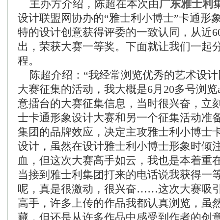
主办方介绍，陈超在本次由
广东雅士利
设计联盟网协办的“雅士利小博士”卡通形
特的设计创意获得评委的一致认同，从近6
出，荣获大赛一等奖。下面就让我们一起
程。
陈超介绍：“我经常浏览优秀的艺术设计
大赛征集的活动，我大概是6月20多号浏览art
意擂台的大赛征集信息，当时很兴奋，立
士卡通形象设计大赛和另一个征集活动准
集团的品牌效应，决定主攻雅士利小博士
设计，虽然在设计雅士利小博士形象时倾
血，但这次大赛高手如云，我也是本着重
当接到雅士利集团打来的电话说我获得一
呢，真是很激动，很兴奋……这次大赛吸
高手，许多上传的作品我都认真浏览，虽
藏，但还是从许多作品中感受到作者的创