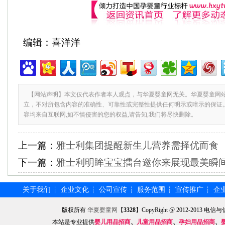
编辑：喜洋洋
【网站声明】本文仅代表作者本人观点，与华夏婴童网无关。华夏婴童网
立，不对所包含内容的准确性、可靠性或完整性提供任何明示或暗示的保证
容均来自互联网,如不慎侵害的您的权益,请告知,我们将尽快删除。
上一篇：
雅士利集团提醒新生儿营养需择优而食
下一篇：
雅士利明眸宝宝擂台邀你来展现最美瞬
关于我们
企业文化
公司宣传
服务范围
宣传推广
企
┆
┆
┆
┆
┆
版权所有
华夏婴童网
【
3328
】CopyRight @ 2012-201
本站是专业提供
婴儿用品招商
、
儿童用品招商
、
孕妇用品招商
、