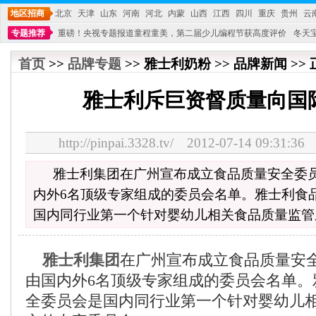
地区招商
北京
天津
山东
河南
河北
内蒙
山西
江西
四川
重庆
贵州
云
专题推荐
重磅！央视专题报道童程童美，第二届少儿编程节获高度评价
冬天
不能再单纯地销售产品,而要向增强服务转型,毕竟母婴产品比较特殊。”
妇幼广场 
首页
>>
品牌专题
>> 雅士利奶粉 >> 品牌新闻 >>
雅士利斥巨资督质量向国
http://pinpai.3328.tv/ 2012-07-14 09:
雅士利集团在广州宣布成立食品质量安全委
内外6名顶级专家组成的委员会名单。雅士利食
国内同行业第一个针对婴幼儿相关食品质量监管
雅士利集团
在广州宣布成立食品质量安
由国内外6名顶级专家组成的委员会名单。
全委员会是国内同行业第一个针对婴幼儿