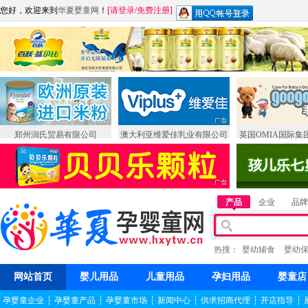
您好，欢迎来到
华夏婴童网
！
[
请登录
/
免费注册
]
郑州润氏贸易有限公司
澳大利亚维爱佳乳业有限公司
英国OMIA国际集
产品
企业
品牌
热搜：
婴幼辅食
婴幼
网站首页
婴儿用品
儿童用品
孕妇用品
婴童店
孕婴童企业
┆
孕婴童产品
┆
孕婴童市场
┆
新闻中心
┆
供求招商代理
┆
开店指导
┆