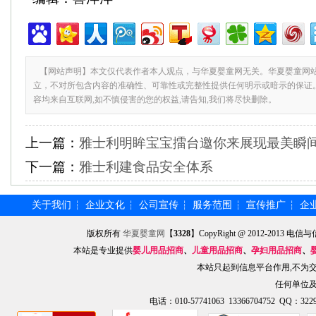
【网站声明】本文仅代表作者本人观点，与华夏婴童网无关。华夏婴童网
立，不对所包含内容的准确性、可靠性或完整性提供任何明示或暗示的保证
容均来自互联网,如不慎侵害的您的权益,请告知,我们将尽快删除。
上一篇：
雅士利明眸宝宝擂台邀你来展现最美瞬
下一篇：
雅士利建食品安全体系
关于我们
企业文化
公司宣传
服务范围
宣传推广
企
┆
┆
┆
┆
┆
版权所有
华夏婴童网
【
3328
】CopyRight @ 2012-201
本站是专业提供
婴儿用品招商
、
儿童用品招商
、
孕妇用品招商
、
本站只起到信息平台作用,不为
任何单位
电话：010-57741063 13366704752 QQ：3229