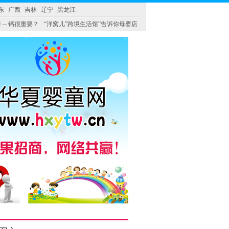
东
广西
吉林
辽宁
黑龙江
 -- 钙很重要？
“洋窝儿”跨境生活馆”告诉你母婴店