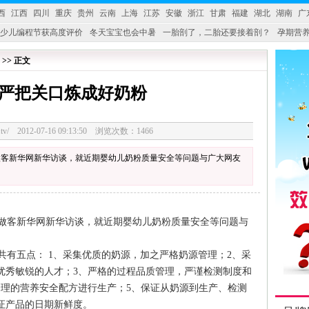
西
江西
四川
重庆
贵州
云南
上海
江苏
安徽
浙江
甘肃
福建
湖北
湖南
广
少儿编程节获高度评价
冬天宝宝也会中暑
一胎剖了，二胎还要接着剖？
孕期营养
婴产品比较特殊。”
妇幼广场 免租了！
 >> 正文
严把关口炼成好奶粉
3328.tv/ 2012-07-16 09:13:50 浏览次数：1466
做客新华网新华访谈，就近期婴幼儿奶粉质量安全等问题与广大网友
做客新华网新华访谈，就近期婴幼儿奶粉质量安全等问题与
有五点： 1、采集优质的奶源，加之严格奶源管理；2、采
优秀敏锐的人才；3、严格的过程品质管理，严谨检测制度和
合理的营养安全配方进行生产；5、保证从奶源到生产、检测
证产品的日期新鲜度。