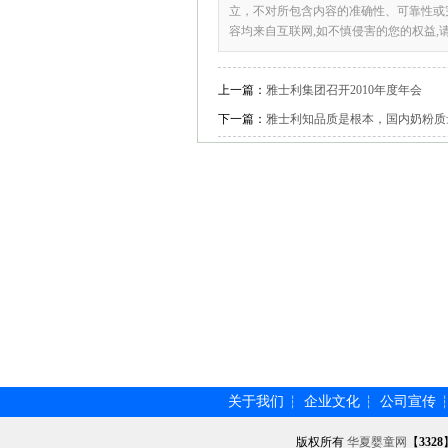
立，不对所包含内容的准确性、可靠性或
容均来自互联网,如不慎侵害的您的权益,
上一篇：
雅士利集团召开2010年度年会
下一篇：
雅士利知品质是根本，国内奶粉质
关于我们
企业文化
公司宣传
┆
┆
版权所有
华夏婴童网
【
3328