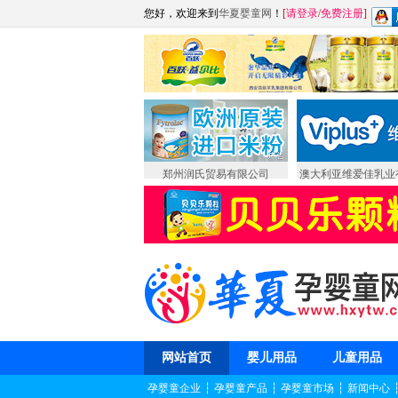
您好，欢迎来到
华夏婴童网
！
[
请登录
/
免费注册
]
郑州润氏贸易有限公司
澳大利亚维爱佳乳业
网站首页
婴儿用品
儿童用品
孕婴童企业
┆
孕婴童产品
┆
孕婴童市场
┆
新闻中心