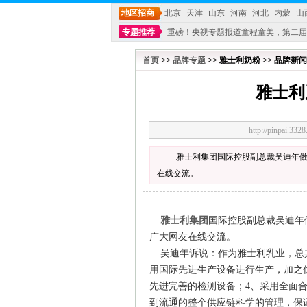
地区招商
北京
天津
山东
河南
河北
内蒙
山
专题推荐
重磅！央视专题报道童程童美，第二届
不能再单纯地销售产品,而要向增强服务转型,毕竟母
首页
>>
品牌专题
>> 雅士利奶粉 >> 品牌新闻
雅士利
http://pinpai.
雅士利集团国际控股副总裁吴迪年
在线交流。
雅士利集团
国际控股副总裁吴迪年
广大网友在线交流。
吴迪年诉说：作为雅士利乳业，总共
用国际先进生产设备进行生产，加之
先进完善的检测设备；4、采用全面
到流通的整个供应链科学的管理，保