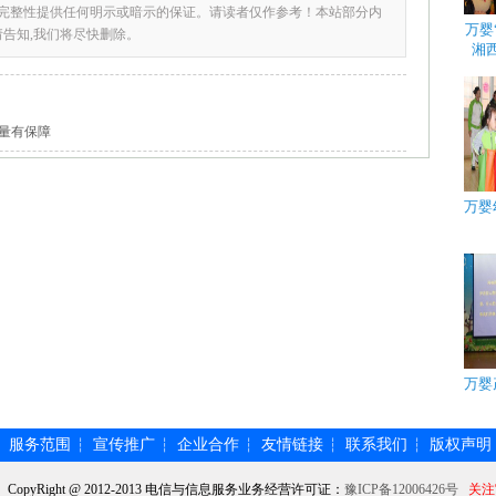
完整性提供任何明示或暗示的保证。请读者仅作参考！本站部分内
万婴
请告知,我们将尽快删除。
湘
量有保障
万婴
万婴
服务范围
宣传推广
企业合作
友情链接
联系我们
版权声明
┆
┆
┆
┆
┆
┆
】CopyRight @ 2012-2013 电信与信息服务业务经营许可证：
豫ICP备12006426号
关注