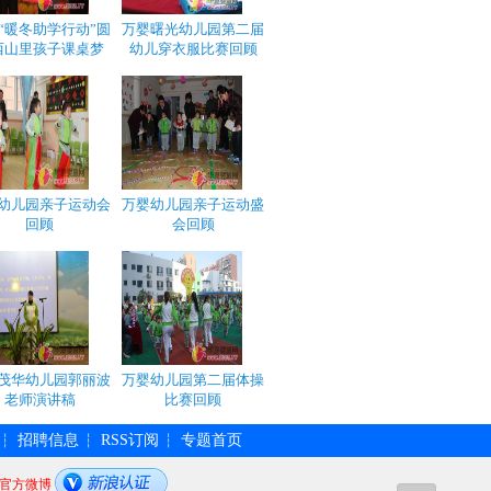
“暖冬助学行动”圆
万婴曙光幼儿园第二届
西山里孩子课桌梦
幼儿穿衣服比赛回顾
幼儿园亲子运动会
万婴幼儿园亲子运动盛
回顾
会回顾
茂华幼儿园郭丽波
万婴幼儿园第二届体操
老师演讲稿
比赛回顾
招聘信息
RSS订阅
专题首页
┆
┆
┆
官方微博