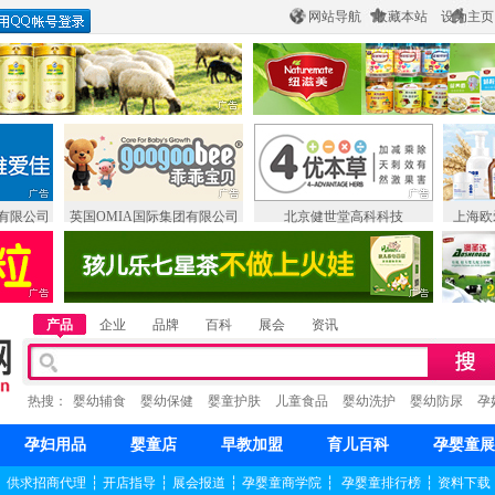
网站导航
收藏本站
设为主页
有限公司
英国OMIA国际集团有限公司
北京健世堂高科科技
上海欧
产品
企业
品牌
百科
展会
资讯
热搜：
婴幼辅食
婴幼保健
婴童护肤
儿童食品
婴幼洗护
婴幼防尿
孕
孕妇用品
婴童店
早教加盟
育儿百科
孕婴童展
┆
供求招商代理
┆
开店指导
┆
展会报道
┆
孕婴童商学院
┆
孕婴童排行榜
┆
资料下载