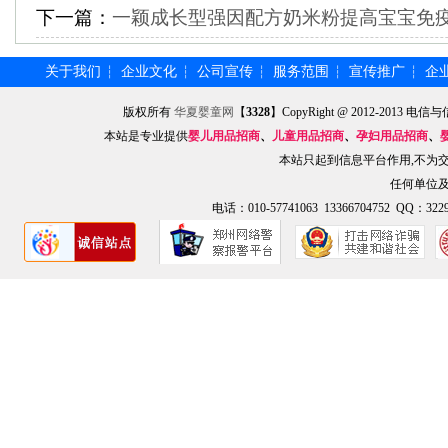
下一篇：
一颖成长型强因配方奶米粉提高宝宝免
关于我们
企业文化
公司宣传
服务范围
宣传推广
企
┆
┆
┆
┆
┆
版权所有
华夏婴童网
【
3328
】CopyRight @ 2012-201
本站是专业提供
婴儿用品招商
、
儿童用品招商
、
孕妇用品招商
、
本站只起到信息平台作用,不为
任何单位
电话：010-57741063 13366704752 QQ：3229