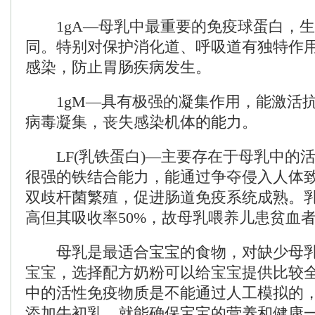
1gA—母乳中最重要的免疫球蛋白，生物
同。特别对保护消化道、呼吸道有独特作
感染，防止胃肠疾病发生。
1gM—具有极强的凝集作用，能激活抗
病毒凝集，丧失感染机体的能力。
LF(乳铁蛋白)—主要存在于母乳中的
很强的铁结合能力，能通过争夺侵入人体
双歧杆菌繁殖，促进肠道免疫系统成熟。
高但其吸收率50%，故母乳喂养儿患贫血
母乳是最适合宝宝的食物，对缺少母乳
宝宝，选择配方奶粉可以给宝宝提供比较
中的活性免疫物质是不能通过人工模拟的
添加牛初乳，就能确保宝宝的营养和健康