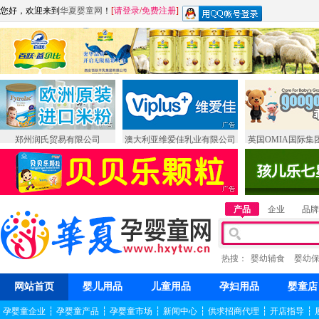
您好，欢迎来到
华夏婴童网
！
[
请登录
/
免费注册
]
郑州润氏贸易有限公司
澳大利亚维爱佳乳业有限公司
英国OMIA国际集
产品
企业
品牌
热搜：
婴幼辅食
婴幼
网站首页
婴儿用品
儿童用品
孕妇用品
婴童店
孕婴童企业
┆
孕婴童产品
┆
孕婴童市场
┆
新闻中心
┆
供求招商代理
┆
开店指导
┆