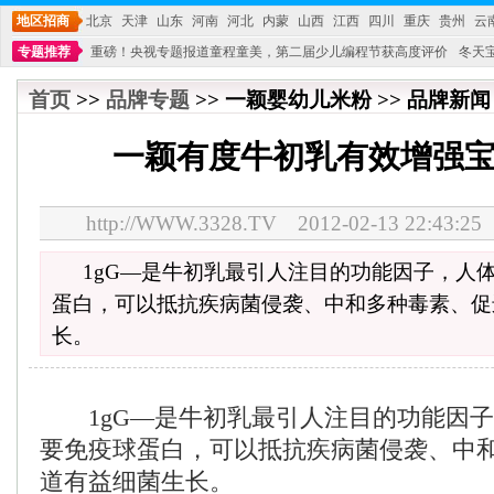
地区招商
北京
天津
山东
河南
河北
内蒙
山西
江西
四川
重庆
贵州
云
专题推荐
重磅！央视专题报道童程童美，第二届少儿编程节获高度评价
冬天
不能再单纯地销售产品,而要向增强服务转型,毕竟母婴产品比较特殊。”
妇幼广场 
首页
>>
品牌专题
>> 一颖婴幼儿米粉 >> 品牌新闻 
一颖有度牛初乳有效增强
http://WWW.3328.TV 2012-02-13 22:4
1gG—是牛初乳最引人注目的功能因子，人
蛋白，可以抵抗疾病菌侵袭、中和多种毒素、促
长。
1gG—是牛初乳最引人注目的功能因子
要免疫球蛋白，可以抵抗疾病菌侵袭、中
道有益细菌生长。