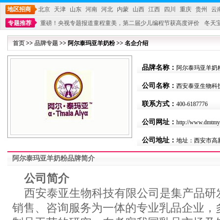
地区招商
北京
天津
山东
河南
河北
内蒙
山西
江西
四川
重庆
贵州
云
专题推荐
重磅！央视专题报道童程童美，第二届少儿编程节获高度评价
冬天
不能再单纯地销售产品,而要向增强服务转型,毕竟母婴产品比较特殊。”
妇幼广场 
首页
>>
品牌专题
>> 阿尔泰玛亚羊奶粉 >> 名企介绍
品牌名称：
阿尔泰玛亚羊奶
公司名称：
西安泰亚生物科
联系方式：
400-6187776
公司网址：
http://www.dmtmy
公司地址：
地址：西安市高新
阿尔泰玛亚羊奶粉品牌简介
公司简介
西安泰亚生物科技有限公司是集产品研
销售、咨询服务为一体的专业乳品企业，