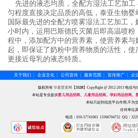
先进的液态均质，全配方湿法工艺加工 
匀程度直接决定品质的高低，泰亚生物婴
国际最先进的全配方喷雾湿法工艺加工，
小时内，运用巴斯德氏灭菌后即高温喷粉
程中，添加配方中的营养素，使营养素与
起，即保证了奶粉中营养物质的活性，使
更接近母乳的液态特质。
关于我们
企业文化
公司宣传
服务范围
宣传推广
企
┆
┆
┆
┆
┆
版权所有
华夏婴童网
【
3328
】CopyRight @ 2012-201
本站是专业提供
婴儿用品招商
、
儿童用品招商
、
孕妇用品招商
、
本站只起到信息平台作用,不为
任何单位
电话：010-57741063 13366704752 QQ：3229