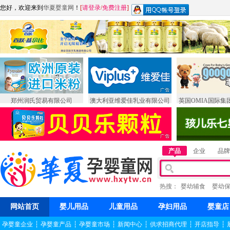
您好，欢迎来到
华夏婴童网
！
[
请登录
/
免费注册
]
郑州润氏贸易有限公司
澳大利亚维爱佳乳业有限公司
英国OMIA国际集
产品
企业
品牌
热搜：
婴幼辅食
婴幼
网站首页
婴儿用品
儿童用品
孕妇用品
婴童店
孕婴童企业
┆
孕婴童产品
┆
孕婴童市场
┆
新闻中心
┆
供求招商代理
┆
开店指导
┆