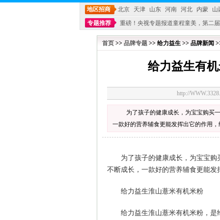
地区招商
北京
天津
山东
河南
河北
内蒙
山
专题推荐
重磅！央视专题报道童程童美，第二届
不能再单纯地销售产品,而要向增强服务转型,毕竟母
首页
>>
品牌专题
>> 给力益生 >> 品牌新闻 >
给力益生有机
http://WWW.33
为了孩子的健康成长，为宝宝购买
一款好的营养辅食更能发挥出它的作用，
为了孩子的健康成长，为宝宝购买
不断成长，一款好的营养辅食更能发
给力益生淮山薏米有机米粉
给力益生淮山薏米有机米粉，是给