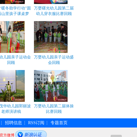
“暖冬助学行动”圆
万婴曙光幼儿园第二届
西山里孩子课桌梦
幼儿穿衣服比赛回顾
幼儿园亲子运动会
万婴幼儿园亲子运动盛
回顾
会回顾
茂华幼儿园郭丽波
万婴幼儿园第二届体操
老师演讲稿
比赛回顾
招聘信息
RSS订阅
专题首页
┆
┆
┆
官方微博