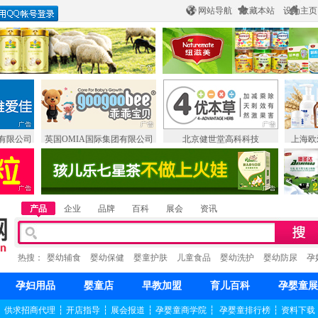
网站导航
收藏本站
设为主页
有限公司
英国OMIA国际集团有限公司
北京健世堂高科科技
上海欧
产品
企业
品牌
百科
展会
资讯
热搜：
婴幼辅食
婴幼保健
婴童护肤
儿童食品
婴幼洗护
婴幼防尿
孕
孕妇用品
婴童店
早教加盟
育儿百科
孕婴童展
┆
供求招商代理
┆
开店指导
┆
展会报道
┆
孕婴童商学院
┆
孕婴童排行榜
┆
资料下载