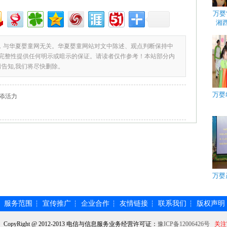
万婴
湘
，与华夏婴童网无关。华夏婴童网站对文中陈述、观点判断保持中
完整性提供任何明示或暗示的保证。请读者仅作参考！本站部分内
请告知,我们将尽快删除。
万婴
添活力
万婴
服务范围
宣传推广
企业合作
友情链接
联系我们
版权声明
┆
┆
┆
┆
┆
┆
】CopyRight @ 2012-2013 电信与信息服务业务经营许可证：
豫ICP备12006426号
关注