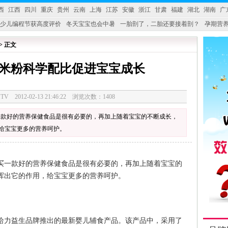
西
江西
四川
重庆
贵州
云南
上海
江苏
安徽
浙江
甘肃
福建
湖北
湖南
广
少儿编程节获高度评价
冬天宝宝也会中暑
一胎剖了，二胎还要接着剖？
孕期营养
婴产品比较特殊。”
妇幼广场 免租了！
> 正文
米粉科学配比促进宝宝成长
28.TV 2012-02-13 21:46:22 浏览次数：1408
一款好的营养保健食品是很有必要的，再加上随着宝宝的不断成长，
给宝宝更多的营养呵护。
一款好的营养保健食品是很有必要的，再加上随着宝宝的
挥出它的作用，给宝宝更多的营养呵护。
力益生品牌推出的最新婴儿辅食产品。该产品中，采用了