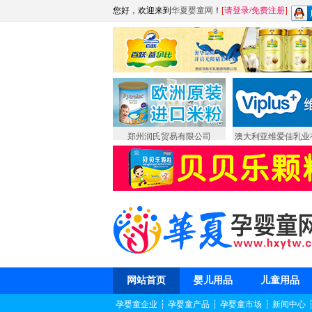
您好，欢迎来到
华夏婴童网
！
[
请登录
/
免费注册
]
郑州润氏贸易有限公司
澳大利亚维爱佳乳业
网站首页
婴儿用品
儿童用品
孕婴童企业
┆
孕婴童产品
┆
孕婴童市场
┆
新闻中心