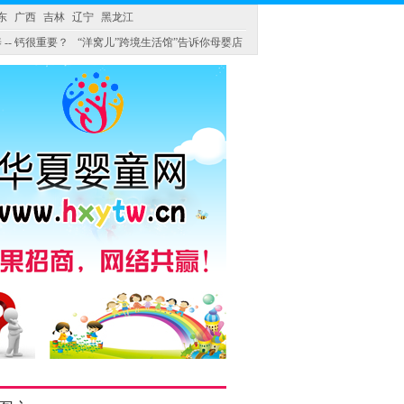
东
广西
吉林
辽宁
黑龙江
 -- 钙很重要？
“洋窝儿”跨境生活馆”告诉你母婴店