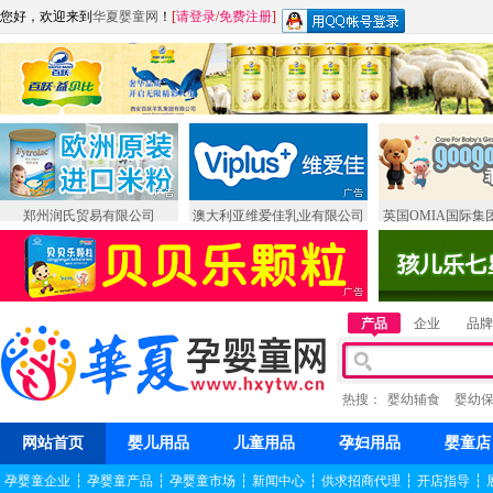
您好，欢迎来到
华夏婴童网
！
[
请登录
/
免费注册
]
郑州润氏贸易有限公司
澳大利亚维爱佳乳业有限公司
英国OMIA国际集
产品
企业
品牌
热搜：
婴幼辅食
婴幼
网站首页
婴儿用品
儿童用品
孕妇用品
婴童店
孕婴童企业
┆
孕婴童产品
┆
孕婴童市场
┆
新闻中心
┆
供求招商代理
┆
开店指导
┆