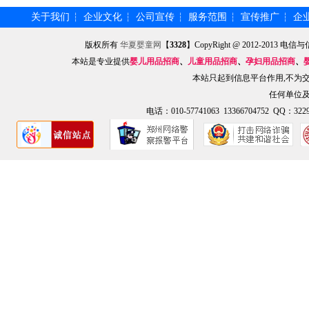
关于我们
企业文化
公司宣传
服务范围
宣传推广
企
┆
┆
┆
┆
┆
版权所有
华夏婴童网
【
3328
】CopyRight @ 2012-201
本站是专业提供
婴儿用品招商
、
儿童用品招商
、
孕妇用品招商
、
本站只起到信息平台作用,不为
任何单位
电话：010-57741063 13366704752 QQ：3229