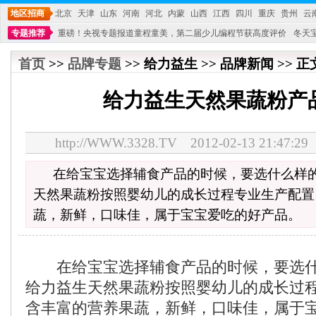
地区招商
北京
天津
山东
河南
河北
内蒙
山西
江西
四川
重庆
贵州
云
专题推荐
重磅！央视专题报道童程童美，第二届少儿编程节获高度评价
冬天
不能再单纯地销售产品,而要向增强服务转型,毕竟母婴产品比较特殊。”
妇幼广场 
首页
>>
品牌专题
>> 给力益生 >> 品牌新闻 >> 正
给力益生天然果蔬粉产
http://WWW.3328.TV 2012-02-13 21:4
在给宝宝选择辅食产品的时候，要选什么样的
天然果蔬粉按照婴幼儿的成长过程专业生产配置
蔬，新鲜，口味佳，属于宝宝爱吃的好产品。
在给宝宝选择辅食产品的时候，要选什
给力益生天然果蔬粉按照婴幼儿的成长过
含丰富的营养果蔬，新鲜，口味佳，属于