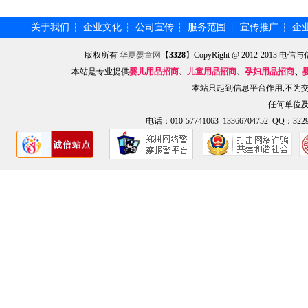
关于我们
企业文化
公司宣传
服务范围
宣传推广
企
┆
┆
┆
┆
┆
版权所有
华夏婴童网
【
3328
】CopyRight @ 2012-201
本站是专业提供
婴儿用品招商
、
儿童用品招商
、
孕妇用品招商
、
本站只起到信息平台作用,不为
任何单位
电话：010-57741063 13366704752 QQ：3229