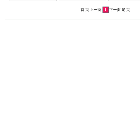
首 页 上一页
1
下一页 尾 页