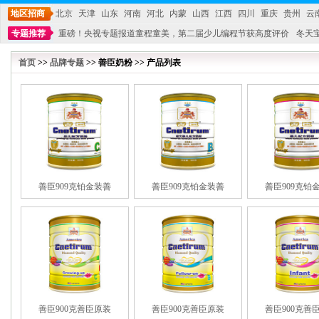
地区招商
北京
天津
山东
河南
河北
内蒙
山西
江西
四川
重庆
贵州
云
专题推荐
重磅！央视专题报道童程童美，第二届少儿编程节获高度评价
冬天
不能再单纯地销售产品,而要向增强服务转型,毕竟母婴产品比较特殊。”
妇幼广场 
首页
>>
品牌专题
>> 善臣奶粉 >> 产品列表
善臣909克铂金装善
善臣909克铂金装善
善臣909克铂
善臣900克善臣原装
善臣900克善臣原装
善臣900克善