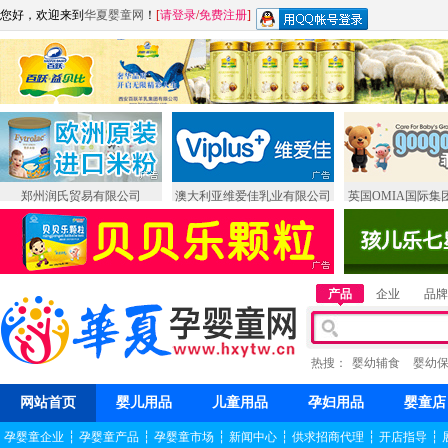
您好，欢迎来到
华夏婴童网
！
[
请登录
/
免费注册
]
郑州润氏贸易有限公司
澳大利亚维爱佳乳业有限公司
英国OMIA国际集
产品
企业
品牌
热搜：
婴幼辅食
婴幼
网站首页
婴儿用品
儿童用品
孕妇用品
婴童店
孕婴童企业
┆
孕婴童产品
┆
孕婴童市场
┆
新闻中心
┆
供求招商代理
┆
开店指导
┆