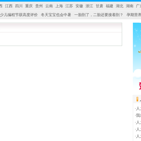
西
江西
四川
重庆
贵州
云南
上海
江苏
安徽
浙江
甘肃
福建
湖北
湖南
广
少儿编程节获高度评价
冬天宝宝也会中暑
一胎剖了，二胎还要接着剖？
孕期营养
婴产品比较特殊。”
妇幼广场 免租了！
·
人
·
我
·
人
·
人
·
人