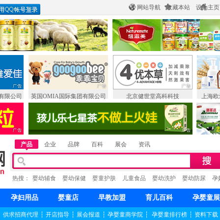
网站导航
收藏本站
设为主页
有限公司
英国OMIA国际集团有限公司
北京健世堂高科科技
上海欧
产品
企业
品牌
百科
展会
资讯
热搜：
婴幼辅食
婴幼保健
婴童护肤
儿童食品
婴幼洗护
婴幼防尿
孕
孕妇用品
婴童店
早教加盟
育儿百科
孕婴童展
┆
供求招商代理
┆
开店指导
┆
展会报道
┆
孕婴童商学院
┆
孕婴童排行榜
┆
资料下载