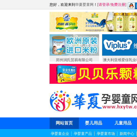
您好，欢迎来到
华夏婴童网
！
[
请登录
/
免费注册
]
郑州润氏贸易有限公司
澳大利亚维爱佳乳业
网站首页
婴儿用品
儿童用品
孕婴童企业
┆
孕婴童产品
┆
孕婴童市场
┆
新闻中心