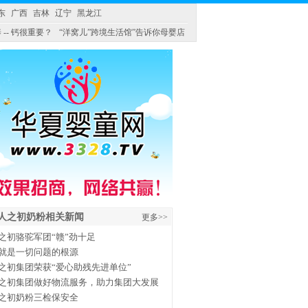
东
广西
吉林
辽宁
黑龙江
 -- 钙很重要？
“洋窝儿”跨境生活馆”告诉你母婴店
人之初奶粉相关新闻
更多>>
之初骆驼军团“赣”劲十足
就是一切问题的根源
之初集团荣获“爱心助残先进单位”
之初集团做好物流服务，助力集团大发展
之初奶粉三检保安全