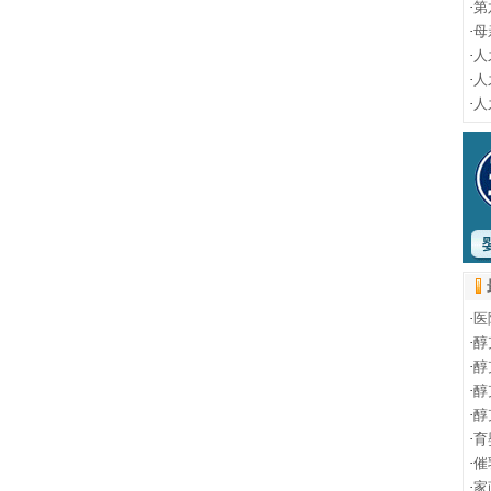
·
第
·
母
·
人
·
人
·
人
·
医
·
醇
·
醇
·
醇
·
醇
·
育
·
催
·
家