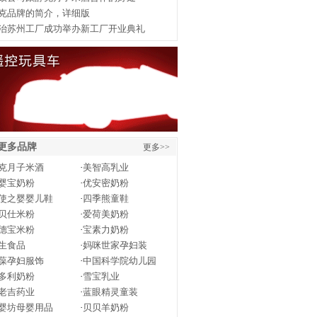
克品牌的简介，详细版
治苏州工厂成功举办新工厂开业典礼
更多品牌
更多>>
克月子米酒
·
美智高乳业
婴宝奶粉
·
优安密奶粉
使之婴婴儿鞋
·
四季熊童鞋
贝仕米粉
·
爱荷美奶粉
德宝米粉
·
宝素力奶粉
生食品
·
妈咪世家孕妇装
葆孕妇服饰
·
中国科学院幼儿园
多利奶粉
·
雪宝乳业
老吉药业
·
蓝眼精灵童装
婴坊母婴用品
·
贝贝羊奶粉