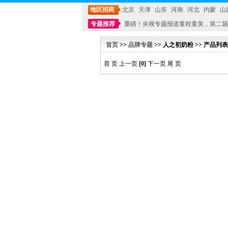
地区招商
北京
天津
山东
河南
河北
内蒙
山
专题推荐
重磅！央视专题报道童程童美，第二届
不能再单纯地销售产品,而要向增强服务转型,毕竟母
首页
>>
品牌专题
>> 人之初奶粉 >> 产品列表
首 页 上一页
[0]
下一页 尾 页