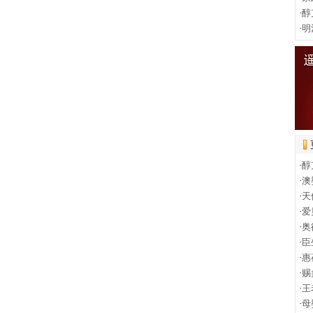
·
醇
·
明
·
醇
·
澳
·
天
·
爱
·
奥
·
臣
·
惠
·
赐
·
王
·
母