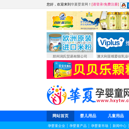
您好，欢迎来到
华夏婴童网
！
[
请登录
/
免费注册
]
郑州润氏贸易有限公司
澳大利亚维爱佳乳业
网站首页
婴儿用品
儿童用品
孕婴童企业
┆
孕婴童产品
┆
孕婴童市场
┆
新闻中心