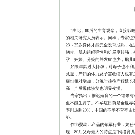
“由此，80后的生育观念，直接影
的相关研究人员表示。同样，专家也指
23～25岁身体才能完全发育成熟，
韧带、肌肉组织弹性和扩展度较强，
孕，妊娠、分娩的并发症也少，胎儿
如果年龄过大怀孕，对母子也不利。
减退，产妇的体力及子宫收缩力也有
症也相对增加，分娩时往往产程延长
高，产后母体恢复也明显变慢。
专家指出：推迟婚育的一个结果有
至不能生育了。不孕症目前是全世界各
率则达到20%，中国的不孕不育率由
势。
作为婴幼儿产品的领军行业，奶粉业
现，80后父母最大的特点是“网络育