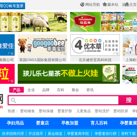
网站导航
收藏本站
设为主页
有限公司
英国OMIA国际集团有限公司
北京健世堂高科科技
上海欧
产品
企业
品牌
百科
展会
资讯
热搜：
婴幼辅食
婴幼保健
婴童护肤
儿童食品
婴幼洗护
婴幼防尿
孕
孕妇用品
婴童店
早教加盟
育儿百科
孕婴童展
┆
供求招商代理
┆
开店指导
┆
展会报道
┆
孕婴童商学院
┆
孕婴童排行榜
┆
资料下载