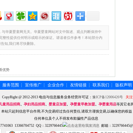
，与华夏婴童网无关。华夏婴童网站对文中陈述、观点判断保持中
完整性提供任何明示或暗示的保证。请读者仅作参考！本站部分内
请告知,我们将尽快删除。
质优势
服务范围
宣传推广
企业合作
友情链接
联系我们
版权声明
┆
┆
┆
┆
┆
┆
】CopyRight @ 2012-2013 电信与信息服务业务经营许可证：
豫ICP备12006426号
关注
儿童用品招商
、
孕妇用品招商
、
婴童店加盟
、
孕婴童早教加盟
、
孕婴童用品
等其它名
本站只起到信息平台作用,不为交易经过负任何责任,请双方谨慎交易,以确保您的权益
任何单位及个人不得发布欺骗性产品信息
741063 13366704752 QQ：3229766445
邮箱：3229766445@