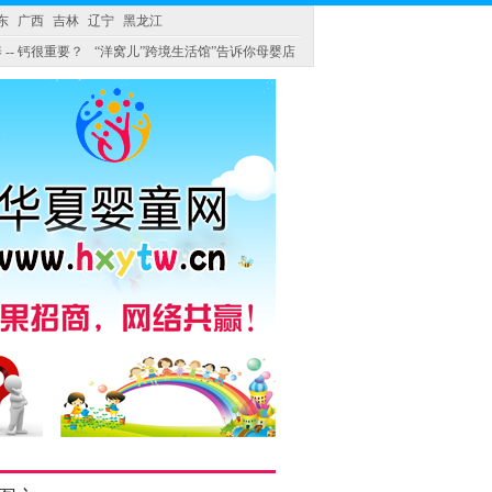
东
广西
吉林
辽宁
黑龙江
 -- 钙很重要？
“洋窝儿”跨境生活馆”告诉你母婴店