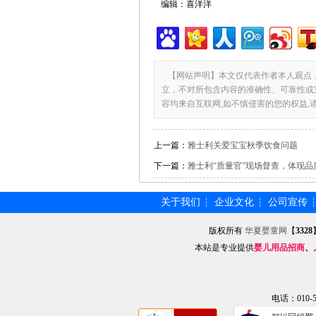
编辑：喜洋洋
【网站声明】本文仅代表作者本人观点
立，不对所包含内容的准确性、可靠性或
容均来自互联网,如不慎侵害的您的权益,
上一篇：
雅士利关爱宝宝秋季饮食问题
下一篇：
雅士利“质量官”现场督查，体现品
关于我们
企业文化
公司宣传
┆
┆
版权所有
华夏婴童网
【
3328
本站是专业提供
婴儿用品招商
、
电话：010-57