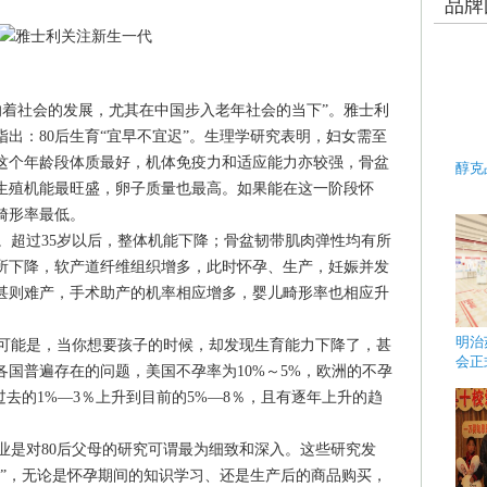
品牌
响着社会的发展，尤其在中国步入老年社会的当下”。雅士利
出：80后生育“宜早不宜迟”。生理学研究表明，妇女需至
在这个年龄段体质最好，机体免疫力和适应能力亦较强，骨盆
醇克
生殖机能最旺盛，卵子质量也最高。如果能在这一阶段怀
畸形率最低。
超过35岁以后，整体机能下降；骨盆韧带肌肉弹性均有所
所下降，软产道纤维组织增多，此时怀孕、生产，妊娠并发
甚则难产，手术助产的机率相应增多，婴儿畸形率也相应升
明治
可能是，当你想要孩子的时候，却发现生育能力下降了，甚
会正
国普遍存在的问题，美国不孕率为10%～5%，欧洲的不孕
过去的1%—3％上升到目前的5%—8％，且有逐年上升的趋
是对80后父母的研究可谓最为细致和深入。这些研究发
儿”，无论是怀孕期间的知识学习、还是生产后的商品购买，