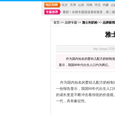
地区招商
北京
天津
山东
河南
河北
内蒙
山
专题推荐
重磅！央视专题报道童程童美，第二届
不能再单纯地销售产品,而要向增强服务转型,毕竟母
首页
>>
品牌专题
>> 雅士利奶粉 >> 品牌新闻
雅
http://pinpai.
作为国内知名的婴幼儿配方奶粉制造
显示，我国80年代出生人口约为两亿。
作为国内知名的婴幼儿配方奶粉制
一份报告显示，我国80年代出生人
的成长更是不断冲击着传统的价值观。调
一代，具有象征性。