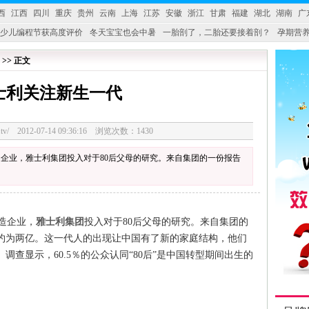
西
江西
四川
重庆
贵州
云南
上海
江苏
安徽
浙江
甘肃
福建
湖北
湖南
广
少儿编程节获高度评价
冬天宝宝也会中暑
一胎剖了，二胎还要接着剖？
孕期营养
婴产品比较特殊。”
妇幼广场 免租了！
 >> 正文
士利关注新生一代
3328.tv/ 2012-07-14 09:36:16 浏览次数：1430
企业，雅士利集团投入对于80后父母的研究。来自集团的一份报告
造企业，
雅士利集团
投入对于80后父母的研究。来自集团的
口约为两亿。这一代人的出现让中国有了新的家庭结构，他们
查显示，60.5％的公众认同“80后”是中国转型期间出生的