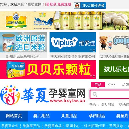
您好，欢迎来到
华夏婴童网
！
[
请登录
/
免费注册
]
郑州润氏贸易有限公司
澳大利亚维爱佳乳业有限公司
英国OMIA国际集
产品
企业
品牌
热搜：
婴幼辅食
婴幼
网站首页
婴儿用品
儿童用品
孕妇用品
婴童店
孕婴童企业
┆
孕婴童产品
┆
孕婴童市场
┆
新闻中心
┆
供求招商代理
┆
开店指导
┆