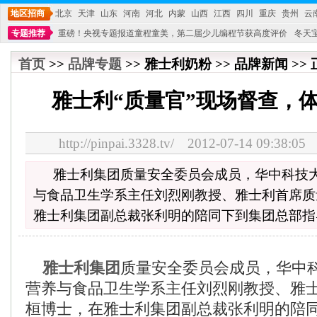
地区招商
北京
天津
山东
河南
河北
内蒙
山西
江西
四川
重庆
贵州
云
专题推荐
重磅！央视专题报道童程童美，第二届少儿编程节获高度评价
冬天
不能再单纯地销售产品,而要向增强服务转型,毕竟母婴产品比较特殊。”
妇幼广场 
首页
>>
品牌专题
>> 雅士利奶粉 >> 品牌新闻 >>
雅士利“质量官”现场督查，
http://pinpai.3328.tv/ 2012-07-14 09:
雅士利集团质量安全委员会成员，华中科技
与食品卫生学系主任刘烈刚教授、雅士利首席质
雅士利集团副总裁张利明的陪同下到集团总部指
雅士利集团
质量安全委员会成员，华中
营养与食品卫生学系主任刘烈刚教授、雅
桓博士，在雅士利集团副总裁张利明的陪