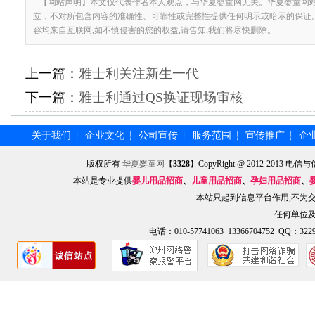
【网站声明】本文仅代表作者本人观点，与华夏婴童网无关。华夏婴童网
立，不对所包含内容的准确性、可靠性或完整性提供任何明示或暗示的保证
容均来自互联网,如不慎侵害的您的权益,请告知,我们将尽快删除。
上一篇：
雅士利关注新生一代
下一篇：
雅士利通过QS换证现场审核
关于我们
企业文化
公司宣传
服务范围
宣传推广
企
┆
┆
┆
┆
┆
版权所有
华夏婴童网
【
3328
】CopyRight @ 2012-201
本站是专业提供
婴儿用品招商
、
儿童用品招商
、
孕妇用品招商
、
本站只起到信息平台作用,不为
任何单位
电话：010-57741063 13366704752 QQ：3229