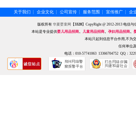
关于我们
企业文化
公司宣传
服务范围
宣传推广
企
┆
┆
┆
┆
┆
版权所有
华夏婴童网
【
3328
】CopyRight @ 2012-201
本站是专业提供
婴儿用品招商
、
儿童用品招商
、
孕妇用品招商
、
本站只起到信息平台作用,不为
任何单位
电话：010-57741063 13366704752 QQ：3229