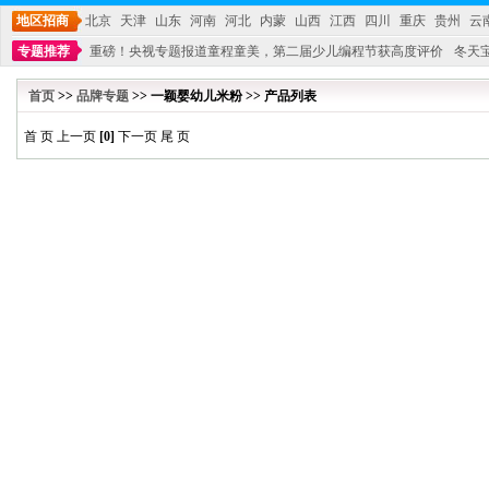
地区招商
北京
天津
山东
河南
河北
内蒙
山西
江西
四川
重庆
贵州
云
专题推荐
重磅！央视专题报道童程童美，第二届少儿编程节获高度评价
冬天
不能再单纯地销售产品,而要向增强服务转型,毕竟母婴产品比较特殊。”
妇幼广场 
首页
>>
品牌专题
>> 一颖婴幼儿米粉 >> 产品列表
首 页 上一页
[0]
下一页 尾 页