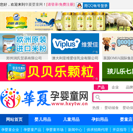
您好，欢迎来到
华夏婴童网
！
[
请登录
/
免费注册
]
郑州润氏贸易有限公司
澳大利亚维爱佳乳业有限公司
英国OMIA国际集
产品
企业
品牌
热搜：
婴幼辅食
婴幼
网站首页
婴儿用品
儿童用品
孕妇用品
婴童店
孕婴童企业
┆
孕婴童产品
┆
孕婴童市场
┆
新闻中心
┆
供求招商代理
┆
开店指导
┆