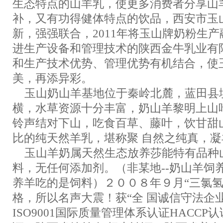
生态特点的山羊乳，使更多消费者分享山
补，又有功得健体特点的饮品，西安市玉
新，强强联合，2011年将玉山牌奶粉生
进生产设备和管理技术的陕西金牛乳业有
和生产技术优势、管理优势有机结合，使
美，再添异彩。
玉山奶山羊基地位于秦岭北麓，蓝田县
横，水草资源十分丰富，奶山羊黎明上山
铃声结对下山，吃食百草、藤叶，饮甘甜
比的纯天然羊乳，堪称聚 自然之纯真，
玉山羊奶属天然生态放养莎能特有品种
料，无任何添加剂。（非某地--奶山羊饲
养羊吃的是饲料）２００８年９月“三氯氢
格，所以名声大震！获“全 国诚信守法企业
ISO9001国际质量管理体系认证HACCP