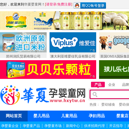
您好，欢迎来到
华夏婴童网
！
[
请登录
/
免费注册
]
郑州润氏贸易有限公司
澳大利亚维爱佳乳业有限公司
英国OMIA国际集
产品
企业
品牌
热搜：
婴幼辅食
婴幼
网站首页
婴儿用品
儿童用品
孕妇用品
婴童店
孕婴童企业
┆
孕婴童产品
┆
孕婴童市场
┆
新闻中心
┆
供求招商代理
┆
开店指导
┆