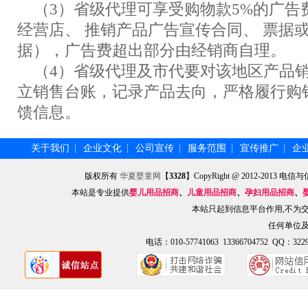
（3）省级代理可享受购物款5%的广告
经营店、 推销产品广告宣传合同、 票据
据），广告费超出部分由经销商自理。
（4）省级代理及市代要对该地区产品销
立销售台账，记录产品去向，严格履行购
馈信息。
关于我们
企业文化
公司宣传
服务范围
宣传推广
企
┆
┆
┆
┆
┆
版权所有
华夏婴童网
【
3328
】CopyRight @ 2012-201
本站是专业提供
婴儿用品招商
、
儿童用品招商
、
孕妇用品招商
、
本站只起到信息平台作用,不为
任何单位
电话：010-57741063 13366704752 QQ：3229