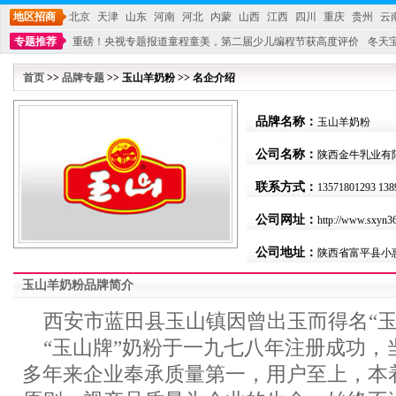
地区招商
北京
天津
山东
河南
河北
内蒙
山西
江西
四川
重庆
贵州
云
专题推荐
重磅！央视专题报道童程童美，第二届少儿编程节获高度评价
冬天
不能再单纯地销售产品,而要向增强服务转型,毕竟母婴产品比较特殊。”
妇幼广场 
首页
>>
品牌专题
>> 玉山羊奶粉 >> 名企介绍
品牌名称：
玉山羊奶粉
公司名称：
陕西金牛乳业有
联系方式：
13571801293 138
公司网址：
http://www.sxyn3
公司地址：
陕西省富平县小
玉山羊奶粉品牌简介
西安市蓝田县玉山镇因曾出玉而得名“玉
“玉山牌”奶粉于一九七八年注册成功，
多年来企业奉承质量第一，用户至上，本