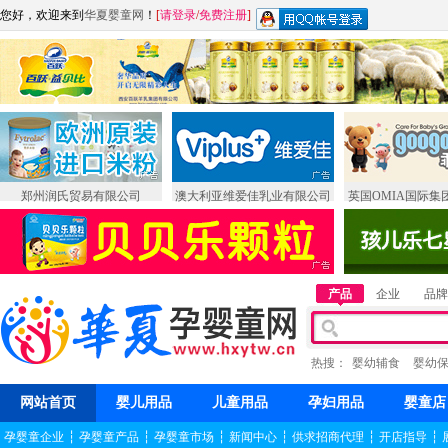
您好，欢迎来到
华夏婴童网
！
[
请登录
/
免费注册
]
郑州润氏贸易有限公司
澳大利亚维爱佳乳业有限公司
英国OMIA国际集
产品
企业
品牌
热搜：
婴幼辅食
婴幼
网站首页
婴儿用品
儿童用品
孕妇用品
婴童店
孕婴童企业
┆
孕婴童产品
┆
孕婴童市场
┆
新闻中心
┆
供求招商代理
┆
开店指导
┆