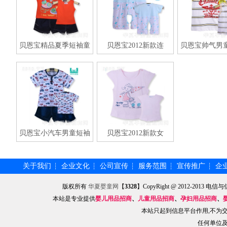
贝恩宝精品夏季短袖童
贝恩宝2012新款连
贝恩宝帅气男
贝恩宝小汽车男童短袖
贝恩宝2012新款女
关于我们
企业文化
公司宣传
服务范围
宣传推广
企
┆
┆
┆
┆
┆
版权所有
华夏婴童网
【
3328
】CopyRight @ 2012-201
本站是专业提供
婴儿用品招商
、
儿童用品招商
、
孕妇用品招商
、
本站只起到信息平台作用,不为
任何单位