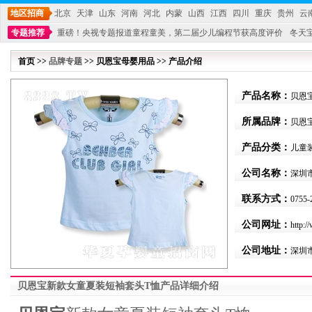
地区招商
北京
天津
山东
河南
河北
内蒙
山西
江西
四川
重庆
贵州
云
专题推荐
重磅！央视专题报道童程童美，第二届少儿编程节获高度评价
冬天
不能再单纯地销售产品,而要向增强服务转型,毕竟母婴产品比较特殊。”
妇幼广场 
首页 >>
品牌专题
>> 贝恩宝母婴用品 >> 产品介绍
产品名称：
贝恩
所属品牌：
贝恩
产品分类：
儿童
公司名称：
深圳
联系方式：
0755-
公司网址：
http:/
公司地址：
深圳
贝恩宝新款女童夏装短袖套头T恤产品详细介绍