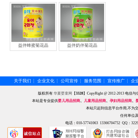
益伴蜂蜜菊花晶
益伴奶伴菊花晶
关于我们
企业文化
公司宣传
服务范围
宣传推广
企
┆
┆
┆
┆
┆
版权所有
华夏婴童网
【
3328
】CopyRight @ 2012-201
本站是专业提供
婴儿用品招商
、
儿童用品招商
、
孕妇用品招商
、
本站只起到信息平台作用,不为
任何单位
电话：010-57741063 13366704752 QQ：3229