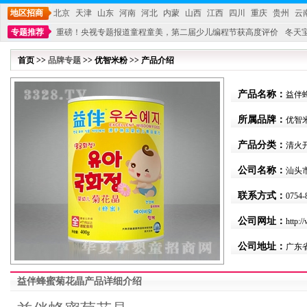
地区招商
北京
天津
山东
河南
河北
内蒙
山西
江西
四川
重庆
贵州
云
专题推荐
重磅！央视专题报道童程童美，第二届少儿编程节获高度评价
冬天
不能再单纯地销售产品,而要向增强服务转型,毕竟母婴产品比较特殊。”
妇幼广场 
首页 >>
品牌专题
>> 优智米粉 >> 产品介绍
产品名称：
益伴
所属品牌：
优智
产品分类：
清火
公司名称：
汕头
联系方式：
0754-
公司网址：
http:/
公司地址：
广东
益伴蜂蜜菊花晶产品详细介绍