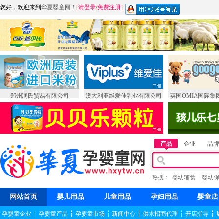
您好，欢迎来到
华夏婴童网
！
[
请登录
/
免费注册
]
郑州润氏贸易有限公司
澳大利亚维爱佳乳业有限公司
英国OMIA国际集
产品
企业
品牌
热搜：
婴幼辅食
婴幼
网站首页
婴儿用品
儿童用品
孕妇用品
婴童店
孕婴童企业
┆
孕婴童产品
┆
孕婴童市场
┆
新闻中心
┆
供求招商代理
┆
开店指导
┆