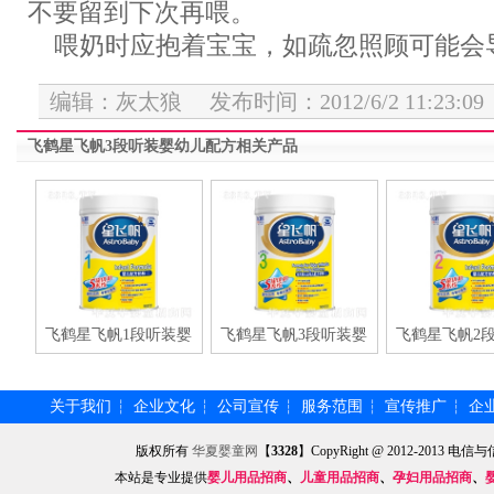
不要留到下次再喂。
喂奶时应抱着宝宝，如疏忽照顾可能会
编辑：灰太狼 发布时间：2012/6/2 11:23:09
飞鹤星飞帆3段听装婴幼儿配方相关产品
飞鹤星飞帆1段听装婴
飞鹤星飞帆3段听装婴
飞鹤星飞帆2
关于我们
企业文化
公司宣传
服务范围
宣传推广
企
┆
┆
┆
┆
┆
版权所有
华夏婴童网
【
3328
】CopyRight @ 2012-201
本站是专业提供
婴儿用品招商
、
儿童用品招商
、
孕妇用品招商
、