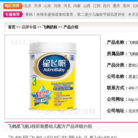
地区招商
北京
天津
山东
河南
河北
内蒙
山西
江西
四川
重庆
贵州
云
专题推荐
重磅！央视专题报道童程童美，第二届少儿编程节获高度评价
冬天
不能再单纯地销售产品,而要向增强服务转型,毕竟母婴产品比较特殊。”
妇幼广场 
首页 >>
品牌专题
>> 飞鹤奶粉 >> 产品介绍
产品名称：
飞鹤
所属品牌：
飞鹤
产品分类：
婴幼
公司名称：
黑龙
联系方式：
400-7
公司网址：
http:/
公司地址：
北京
飞鹤星飞帆3段听装婴幼儿配方产品详细介绍