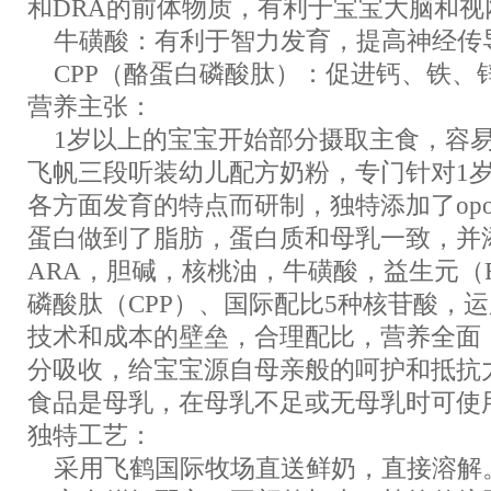
和DRA的前体物质，有利于宝宝大脑和视
牛磺酸：有利于智力发育，提高神经传
CPP（酪蛋白磷酸肽）：促进钙、铁、
营养主张：
1岁以上的宝宝开始部分摄取主食，容易
飞帆三段听装幼儿配方奶粉，专门针对1
各方面发育的特点而研制，独特添加了opo
蛋白做到了脂肪，蛋白质和母乳一致，并
ARA，胆碱，核桃油，牛磺酸，益生元（F
磷酸肽（CPP）、国际配比5种核苷酸，
技术和成本的壁垒，合理配比，营养全面
分吸收，给宝宝源自母亲般的呵护和抵抗
食品是母乳，在母乳不足或无母乳时可使
独特工艺：
采用飞鹤国际牧场直送鲜奶，直接溶解