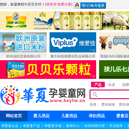
您好，欢迎来到
华夏婴童网
！
[
请登录
/
免费注册
]
郑州润氏贸易有限公司
澳大利亚维爱佳乳业有限公司
英国OMIA国际集
产品
企业
品牌
热搜：
婴幼辅食
婴幼
网站首页
婴儿用品
儿童用品
孕妇用品
婴童店
孕婴童企业
┆
孕婴童产品
┆
孕婴童市场
┆
新闻中心
┆
供求招商代理
┆
开店指导
┆