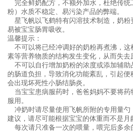
完全鲜奶配方，不额外加水，杜绝传统
粉）水质不稳定、易污染产品的弊端。
星飞帆以飞鹤特有闪溶技术制造，奶粉
易被宝宝肠胃吸收。
温馨提示：
不可以将已经冲调好的奶粉再煮沸，这
素等营养物质的结构发生变化，从而失去
不可以自行增加奶粉的浓度或添加辅助
的肠道负担，导致消化功能紊乱，引起便
会出现坏死性小肠结肠炎。
当宝宝患病服药时，爸爸妈妈不要将药
服用。
冲奶时请尽量使用飞帆所附的专用量勺
建议，请尽可能根据宝宝的体重而不是月
每次请只准备一次的喂量，喂完后多余