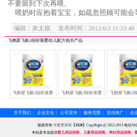
不要留到下次再喂。
喂奶时应抱着宝宝，如疏忽照顾可能会
编辑：灰太狼 发布时间：2012/6/2 11:23:48
飞鹤星飞帆1段听装婴幼儿配方相关产品
飞鹤星飞帆1段听装婴
飞鹤星飞帆3段听装婴
飞鹤星飞帆2
关于我们
企业文化
公司宣传
服务范围
宣传推广
企
┆
┆
┆
┆
┆
版权所有
华夏婴童网
【
3328
】CopyRight @ 2012-201
本站是专业提供
婴儿用品招商
、
儿童用品招商
、
孕妇用品招商
、