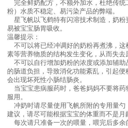
完全鲜奶配方，不额外加水，杜绝传统
粉）水质不稳定、易污染产品的弊端。
星飞帆以飞鹤特有闪溶技术制造，奶粉
易被宝宝肠胃吸收。
温馨提示：
不可以将已经冲调好的奶粉再煮沸，这
素等营养物质的结构发生变化，从而失去
不可以自行增加奶粉的浓度或添加辅助
的肠道负担，导致消化功能紊乱，引起便
会出现坏死性小肠结肠炎。
当宝宝患病服药时，爸爸妈妈不要将药
服用。
冲奶时请尽量使用飞帆所附的专用量勺
建议，请尽可能根据宝宝的体重而不是月
每次请只准备一次的喂量，喂完后多余