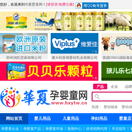
您好，欢迎来到
华夏婴童网
！
[
请登录
/
免费注册
]
郑州润氏贸易有限公司
澳大利亚维爱佳乳业有限公司
英国OMIA国际集
产品
企业
品牌
热搜：
婴幼辅食
婴幼
网站首页
婴儿用品
儿童用品
孕妇用品
婴童店
孕婴童企业
┆
孕婴童产品
┆
孕婴童市场
┆
新闻中心
┆
供求招商代理
┆
开店指导
┆