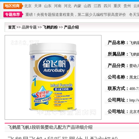
地区招商
北京
天津
山东
河南
河北
内蒙
山西
江西
四川
重庆
贵州
云
专题推荐
重磅！央视专题报道童程童美，第二届少儿编程节获高度评价
冬天
不能再单纯地销售产品,而要向增强服务转型,毕竟母婴产品比较特殊。”
妇幼广场 
首页 >>
品牌专题
>> 飞鹤奶粉 >> 产品介绍
产品名称：
飞鹤
所属品牌：
飞鹤
产品分类：
婴幼
公司名称：
黑龙
联系方式：
400-7
公司网址：
http:/
公司地址：
北京
飞鹤星飞帆1段听装婴幼儿配方产品详细介绍