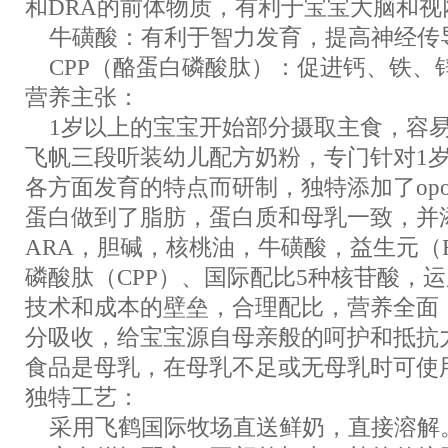
和DRA的前体物质，有利于宝宝大脑和视
牛磺酸：有利于智力发育，提高神经传
CPP（酪蛋白磷酸肽）：促进钙、铁、
营养主张：
1岁以上的宝宝开始部分摄取主食，容易
飞帆三段听装幼儿配方奶粉，专门针对1
各方面发育的特点而研制，独特添加了opo
蛋白做到了脂肪，蛋白质和母乳一致，并
ARA，胆碱，核桃油，牛磺酸，益生元（F
磷酸肽（CPP）、国际配比5种核苷酸，
技术和成本的壁垒，合理配比，营养全面
分吸收，给宝宝源自母亲般的呵护和抵抗
食品是母乳，在母乳不足或无母乳时可使
独特工艺：
采用飞鹤国际牧场直送鲜奶，直接溶解