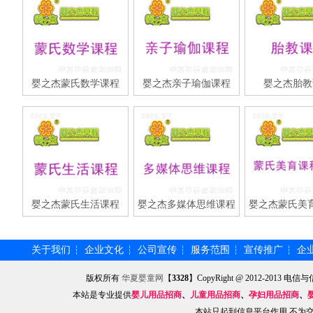
婴之杰蒙氏数学课程
婴之杰亲子瑜伽课程
婴之杰胎教
婴之杰蒙氏生活课程
婴之杰多媒体思维课程
婴之杰蒙氏美
关于我们
企业文化
公司宣传
服务范围
宣传推广
企
┆
┆
┆
┆
┆
版权所有
华夏婴童网
【
3328
】CopyRight @ 2012-201
本站是专业提供
婴儿用品招商
、
儿童用品招商
、
孕妇用品招商
、
本站只起到信息平台作用,不为