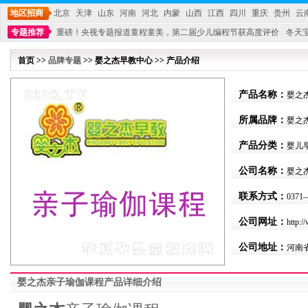
地区招商
北京
天津
山东
河南
河北
内蒙
山西
江西
四川
重庆
贵州
云
专题推荐
重磅！央视专题报道童程童美，第二届少儿编程节获高度评价
冬天
不能再单纯地销售产品,而要向增强服务转型,毕竟母婴产品比较特殊。”
妇幼广场 
首页 >>
品牌专题
>> 婴之杰早教中心 >> 产品介绍
产品名称：
婴之
所属品牌：
婴之
产品分类：
婴儿
公司名称：
婴之
联系方式：
0371—
公司网址：
http:/
公司地址：
河南
婴之杰亲子瑜伽课程产品详细介绍