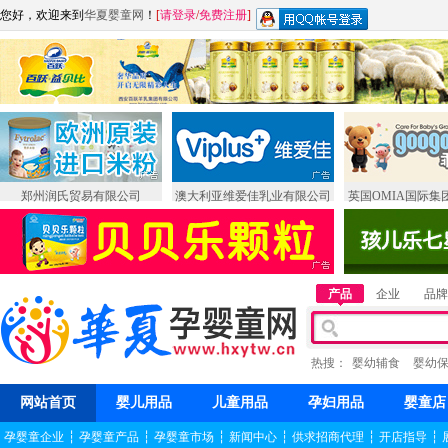
您好，欢迎来到
华夏婴童网
！
[
请登录
/
免费注册
]
郑州润氏贸易有限公司
澳大利亚维爱佳乳业有限公司
英国OMIA国际集
产品
企业
品牌
热搜：
婴幼辅食
婴幼
网站首页
婴儿用品
儿童用品
孕妇用品
婴童店
孕婴童企业
┆
孕婴童产品
┆
孕婴童市场
┆
新闻中心
┆
供求招商代理
┆
开店指导
┆