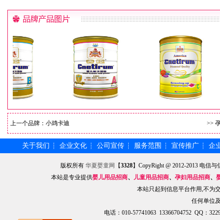
上一个品牌：
小鸡卡迪
>>
关于我们
企业文化
公司宣传
服务范围
宣传推广
企
┆
┆
┆
┆
┆
版权所有
华夏婴童网
【
3328
】CopyRight @ 2012-201
本站是专业提供
婴儿用品招商
、
儿童用品招商
、
孕妇用品招商
、
本站只起到信息平台作用,不为
任何单位
电话：010-57741063 13366704752 QQ：3229