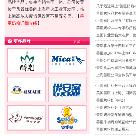
品牌产品，集生产销售于一体。公司位置
·
关于最近网上“善臣奶粉
位于风景优美的上海星火工业开发区，临
·
善臣奶粉品牌有望跻身
上海高尔夫度假风景区不足五公里。
【
善
·
上海善臣营养食品有限
臣奶粉详细介绍
】
·
善臣奶粉——专家称奶
·
全国乳业面临大洗牌，
更多品牌
更多>>
·
善臣将在第十四届京正
·
善臣参加2012年上海C
·
善臣公司优惠积分兑换
·
善臣食品公司积分商城
·
上海善臣公司全体员工
·
上海善臣积分平台上线
·
美国善臣（上海）国际
·
善臣奶粉如何积分
·
善臣奶粉积分计算方法
·
善臣奶粉新年诚邀加盟
·
善臣牛初乳粉诚征经销
·
善臣奶粉旗舰店展示