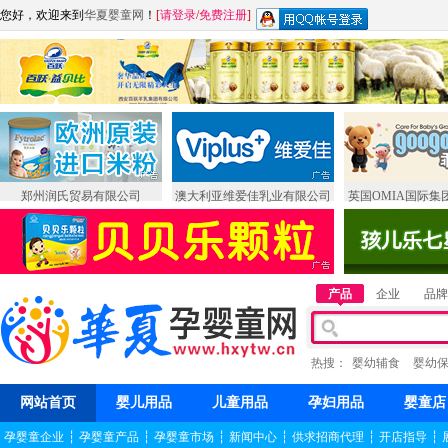
您好，欢迎来到
华夏婴童网
！
[
请登录
/
免费注册
]
郑州润氏贸易有限公司
澳大利亚维爱佳乳业有限公司
英国OMIA国际集
产品
企业
品牌
热搜：
婴幼辅食
婴幼
网站首页
婴儿用品
儿童用品
孕妇用品
婴童店
孕婴童企业
┆
孕婴童产品
┆
孕婴童市场
┆
新闻中心
┆
供求招商代理
┆
开店指导
┆