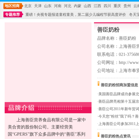
地区招商
北京
天津
山东
河南
河北
内蒙
山西
江西
四川
重庆
贵州
云
专题推荐
重磅！央视专题报道童程童美，第二届少儿编程节获高度评价
冬天
不能再单纯地销售产品,而要向增强服务转型,毕竟母婴产品比较特殊。”
妇幼广场 
善臣奶粉
品牌名称：善臣奶粉
公司名称：上海善臣
联系电话：021-3756863
公司网址：http://www.u
公司地址：上海市奉贤
善臣奶粉招商加盟信息
·
美国善臣品牌成功参展
·
善臣品牌亮相第十五届
·
善臣公司2011年新年贺
·
今天您“粉丝”我了吗？
上海善臣营养食品有限公司是一家中
·
上海善臣公司参加2011
美合资的股份制公司。主要经营美
国“GPERS”旗下众多品牌中的“善臣”系列
善臣奶粉热点资讯